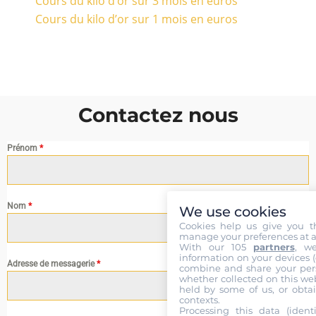
Cours du kilo d’or sur 3 mois en euros
Cours du kilo d’or sur 1 mois en euros
Contactez nous
Prénom
*
Nom
*
We use cookies
Cookies help us give you t
manage your preferences at a
With our 105
partners
, w
information on your devices (co
Adresse de messagerie
*
combine and share your pers
whether collected on this web
held by some of us, or obtai
contexts.
Processing this data (identi