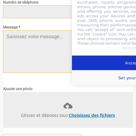
purchases, loyalty program
Numéro de téléphone
emails, phone, precise geoloc
and offering you services, c
ads across your devices and 
post, SMS, phone, audio, and
measuring their performance,
Message
*
You can "accept all" and with
via the "cookie" icon
. You can 
and object to processing acti
These choices remain valid fo
powered 
Accep
0 / 180
Set your
Ajouter une photo
Glissez et déposez (ou)
Choisissez des fichiers