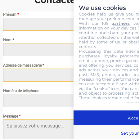
Contactez nous
We use cookies
Cookies help us give you t
Prénom
*
manage your preferences at a
With our 105
partners
, w
information on your devices (co
combine and share your pers
whether collected on this web
Nom
*
held by some of us, or obtai
contexts.
Processing this data (identi
purchases, loyalty program
emails, phone, precise geoloc
and offering you services, c
Adresse de messagerie
*
ads across your devices and 
post, SMS, phone, audio, and
measuring their performance,
You can "accept all" and with
via the "cookie" icon
. You can 
Numéro de téléphone
and object to processing acti
These choices remain valid fo
powered 
Message
*
Accep
Set your