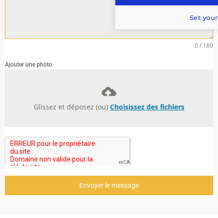
Set your
0 / 180
Ajouter une photo
Glissez et déposez (ou)
Choisissez des fichiers
Envoyer le message