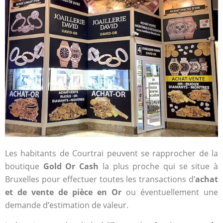
Les habitants de Courtrai peuvent se rapprocher de la
boutique
Gold Or Cash
la plus proche qui se situe à
Bruxelles pour effectuer toutes les transactions d’
achat
et de vente de pièce en Or
ou éventuellement une
demande d’estimation de valeur.