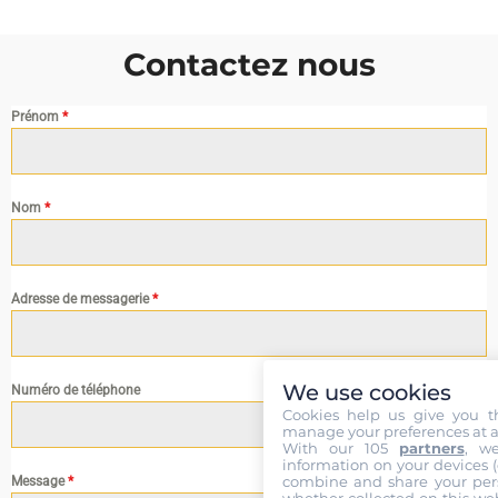
Contactez nous
Prénom
*
Nom
*
Adresse de messagerie
*
We use cookies
Numéro de téléphone
Cookies help us give you t
manage your preferences at a
With our 105
partners
, w
information on your devices (co
combine and share your pers
Message
*
whether collected on this web