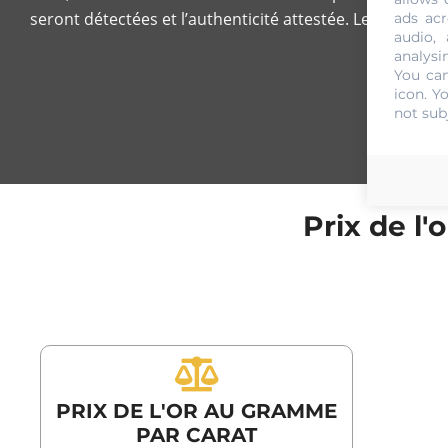
seront détectées et l’authenticité attestée. Le
cours act
ads acr
audio,
analysi
You can
icon
. Y
not sub
Prix de l'
PRIX DE L'OR AU GRAMME
PAR CARAT