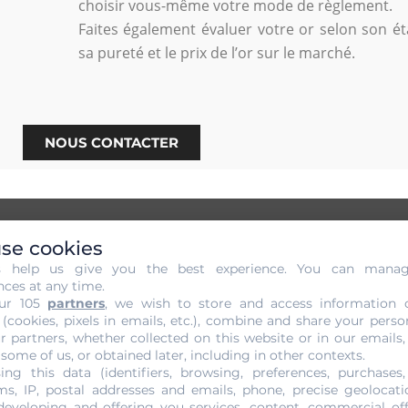
choisir vous-même votre mode de règlement.
Faites également évaluer votre or selon son ét
sa pureté et le prix de l’or sur le marché.
NOUS CONTACTER
se cookies
s help us give you the best experience. You can mana
ans Engagement de votre Or à S
nces at any time.
ur 105
partners
, we wish to store and access information 
 (cookies, pixels in emails, etc.), combine and share your perso
ité de faire évaluer votre or auprès de la joaillerie Go
r partners, whether collected on this website or in our emails,
s très sophistiquées. Le processus fait appel à l’interv
 some of us, or obtained later, including in other contexts.
ing this data (identifiers, browsing, preferences, purchases,
avoir l’œil sur son déroulement intégral qui se fait en tout
s, IP, postal addresses and emails, phone, precise geolocatio
f sur votre or en y effectuant un examen approfondi sur cha
developing and offering you services, content, commercial of