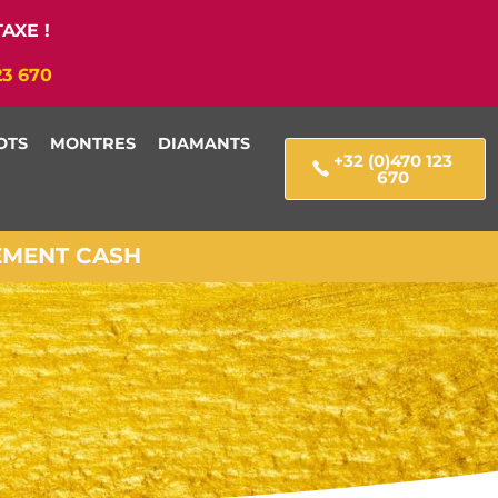
AXE !
23 670
OTS
MONTRES
DIAMANTS
+32 (0)470 123
670
IEMENT CASH