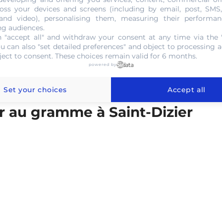
uel
de l’or sur le marché viendra finaliser l’étude.
oss your devices and screens (including by email, post, SMS
 and video), personalising them, measuring their performan
ng audiences.
 "accept all" and withdraw your consent at any time via the 
NOUS CONTACTER
ou can also "set detailed preferences" and object to processing ac
ject to consent. These choices remain valid for 6 months.
powered by
Set your choices
Accept all
or au gramme à Saint-Dizier