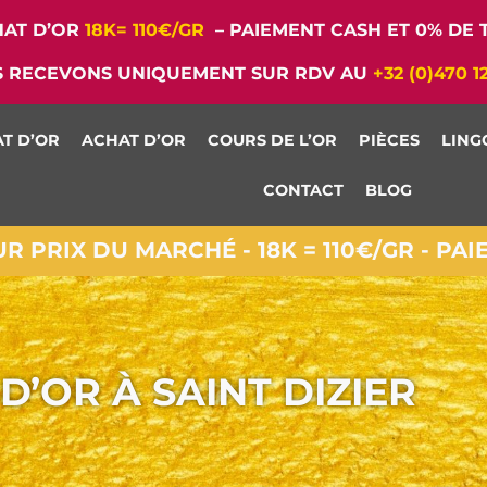
AT D’OR
18K= 110€/GR
– PAIEMENT CASH ET 0% DE T
 RECEVONS UNIQUEMENT SUR RDV AU
+32 (0)470 1
T D’OR
ACHAT D’OR
COURS DE L’OR
PIÈCES
LING
CONTACT
BLOG
 PRIX DU MARCHÉ - 18K = 110€/GR - PA
D’OR À SAINT DIZIER