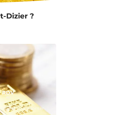
t-Dizier ?
N RDV
équipes pour valoriser
 or