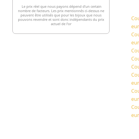
Le prix réel que nous payons dépend d’un certain
nombre de facteurs. Les prix mentionnés ci-dessus ne
peuvent être utilisés que pour les bijoux que nous
Cou
pouvons revendre et sont donc indépendants du prix
actuel de l’or
eu
Cou
eu
Cou
Cou
Cou
Cou
eu
Cou
eu
Cou
eu