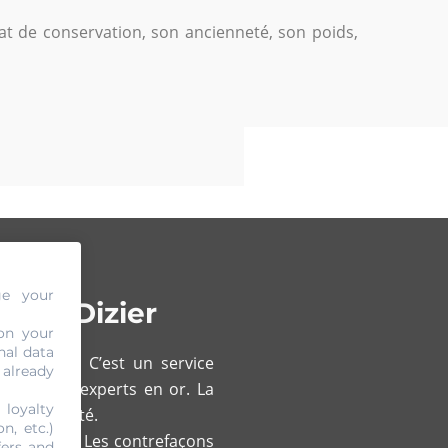
at de conservation, son ancienneté, son poids,
ge your
aint-Dizier
on your
nal data
ld Or Cash. C’est un service
 already
ention des experts en or. La
 loyalty
e objectivité.
n, etc.)
que détail. Les contrefaçons
fers and