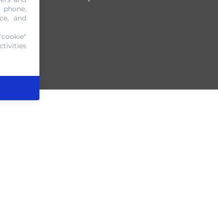
, phone,
ce, and
"cookie"
tivities