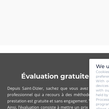
We u
Cookie
Évaluation gratuite et s
prefere
With o
devices
Depuis Saint-Dizier, sachez que vous avez la possibil
with ou
professionnel qui a recours à des méthodes spécifique
held by
Process
prestation est gratuite et sans engagement. Vous pouvez 
program
Ainsi, l’évaluation consiste à mettre un prix estimati
allows 