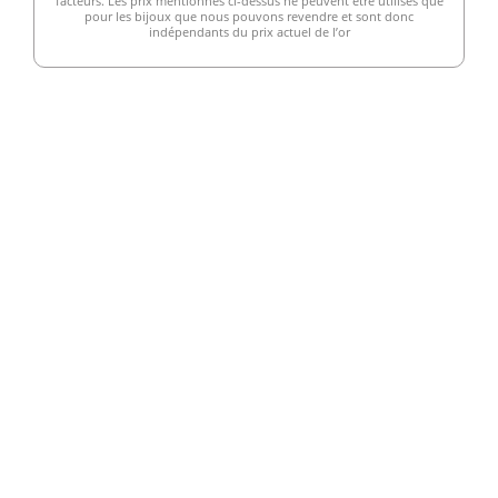
facteurs. Les prix mentionnés ci-dessus ne peuvent être utilisés que
pour les bijoux que nous pouvons revendre et sont donc
indépendants du prix actuel de l’or