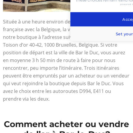
powered 
Accep
Située à une heure environ de route de la frontière
française avec la Belgique, la ville de Bruxelles héberge
Set your
notre boutique à l’adresse suivante : Avenue de la
Toison d’or 40-42, 1000 Bruxelles, Belgique. Si votre
position de départ est la ville de Bar le Duc, vous aurez
en moyenne 3 h 50 min de route à faire pour nous
rencontrer, peu importe l’itinéraire. Trois itinéraires
peuvent être empruntés par un acheteur ou un vendeur
qui veut rejoindre la boutique depuis Bar le Duc. Vous
avez le choix entre les autoroutes D994, E411 ou
prendre via les deux.
Comment acheter ou vendre