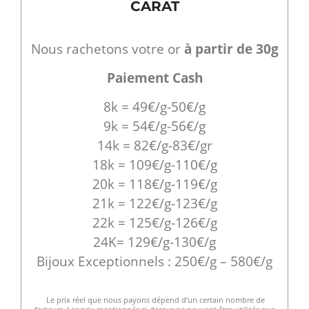
CARAT
Nous rachetons votre or
à partir de 30g
Paiement Cash
8k = 49€/g-50€/g
9k = 54€/g-56€/g
14k = 82€/g-83€/gr
18k = 109€/g-110€/g
20k = 118€/g-119€/g
21k = 122€/g-123€/g
22k = 125€/g-126€/g
24K= 129€/g-130€/g
Bijoux Exceptionnels : 250€/g – 580€/g
Le prix réel que nous payons dépend d’un certain nombre de