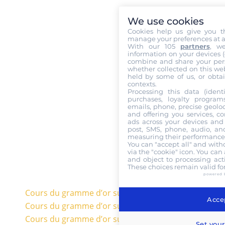
We use cookies
Cookies help us give you t
manage your preferences at a
With our 105
partners
, w
information on your devices (co
combine and share your pers
whether collected on this web
held by some of us, or obtai
contexts.
Processing this data (identi
purchases, loyalty program
emails, phone, precise geoloc
and offering you services, c
ads across your devices and 
post, SMS, phone, audio, and
measuring their performance,
You can "accept all" and with
via the "cookie" icon
. You can 
and object to processing acti
These choices remain valid fo
powered 
Cours du gramme d’or sur 20 ans en euros
Accep
Cours du gramme d’or sur 10 ans en euros
Cours du gramme d’or sur 5 ans en euros
Set your