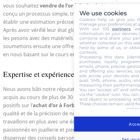
vous souhaitez
vendre de l’or à Forbach
. Nous avons
We use cookies
conçu un processus simple, transparent et rapide pour
Cookies help us give you t
établir une estimation précise de la valeur de vos biens.
manage your preferences at a
With our 105
partners
, w
Après avoir vérifié leur état global, nous les testons et
information on your devices (co
les pesons avec des matériels homologués. Nous vous
combine and share your pers
whether collected on this web
soumettons ensuite une offre de
rachat d’or à Forbach
held by some of us, or obtai
contexts.
en nous basant sur le cours en temps réel.
Processing this data (identi
purchases, loyalty program
emails, phone, precise geoloc
and offering you services, c
Expertise et expérience reconnues
ads across your devices and 
post, SMS, phone, audio, and
measuring their performance,
Nous avons bâti notre réputation sur notre savoir-faire
You can "accept all" and with
via the "cookie" icon
. You can 
acquis au cours de plus de 30 ans d’expérience. Les avis
and object to processing acti
These choices remain valid fo
positifs sur l’
achat d’or à Forbach
témoignent de la
powered 
qualité et de la précision de notre expertise. Nous
travaillons en plus avec une équipe d’experts et
Accep
passionnés en joaillerie et pierres précieuses pour vous
dispenser des conseils personnalisés.
Set your