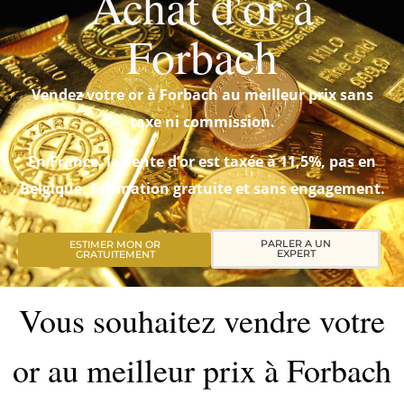
Achat d'or à
Forbach
Vendez votre or à Forbach au meilleur prix sans
taxe ni commission.
En France, la vente d’or est taxée à 11,5%, pas en
Belgique. Estimation gratuite et sans engagement.
PARLER A UN
ESTIMER MON OR
EXPERT
GRATUITEMENT
Vous souhaitez vendre votre
or au meilleur prix à Forbach