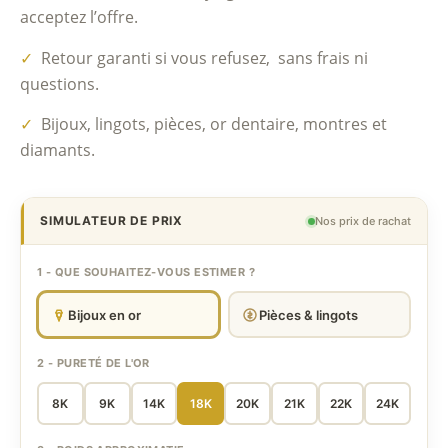
acceptez l’offre.
✓
Retour garanti si vous refusez, sans frais ni
questions.
✓
Bijoux, lingots, pièces, or dentaire, montres et
diamants.
SIMULATEUR DE PRIX
Nos prix de rachat
1 - QUE SOUHAITEZ-VOUS ESTIMER ?
Bijoux en or
Pièces & lingots
2 - PURETÉ DE L'OR
8K
9K
14K
18K
20K
21K
22K
24K