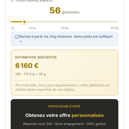
3 - POIDS APPROXIMATIF
56
grammes
1g
100g
250g
500g
Rachat à partir de 30g minimum. Votre poids est suffisant
✓
ESTIMATION INDICATIVE
6 160 €
18K · 110 €/g × 56 g
Prix indicatifs, mis à jour régulièrement. L'offre définitive est
établie après expertise de vos objets.
PROCHAINE ÉTAPE
Obtenez votre offre
personnalisée
Réponse sous 24h · Sans engagement · 100% gratuit