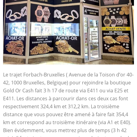
Le trajet Forbach-Bruxelles ( Avenue de la Toison d’or 40-
42, 1000 Bruxelles, Belgique) pour rejoindre la boutique
Gold Or Cash fait 3 h 17 de route via E411 ou via E25 et
E411. Les distances à parcourir dans ces deux cas font
respectivement 324,4 km et 312,2 km. La troisième
distance que vous pouvez être amené à faire fait 354,4
km et correspond au troisième itinéraire (via A1 et E40).
Bien évidemment, vous mettrez plus de temps (3 h 42