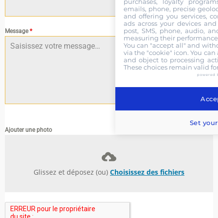
purchases, loyalty program
emails, phone, precise geoloc
and offering you services, c
ads across your devices and 
post, SMS, phone, audio, and
Message
*
measuring their performance,
You can "accept all" and with
via the "cookie" icon
. You can 
and object to processing acti
These choices remain valid fo
powered 
Accep
0 / 180
Set your
Ajouter une photo
Glissez et déposez (ou)
Choisissez des fichiers