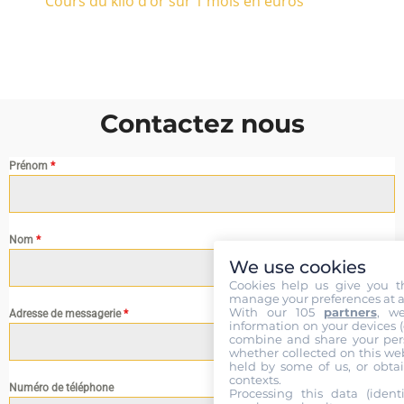
Cours du kilo d’or sur 1 mois en euros
Contactez nous
Prénom
*
Nom
*
We use cookies
Cookies help us give you t
manage your preferences at a
With our 105
partners
, w
Adresse de messagerie
*
information on your devices (co
combine and share your pers
whether collected on this web
held by some of us, or obtai
contexts.
Numéro de téléphone
Processing this data (identi