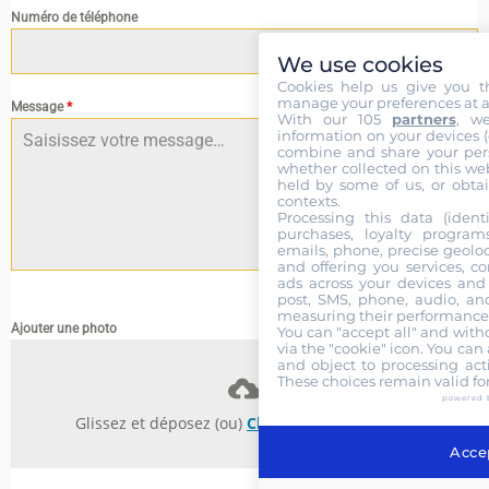
Numéro de téléphone
We use cookies
Cookies help us give you t
manage your preferences at a
Message
*
With our 105
partners
, w
information on your devices (co
combine and share your pers
whether collected on this web
held by some of us, or obtai
contexts.
Processing this data (identi
purchases, loyalty program
emails, phone, precise geoloc
and offering you services, c
ads across your devices and 
0 / 180
post, SMS, phone, audio, and
measuring their performance,
Ajouter une photo
You can "accept all" and with
via the "cookie" icon
. You can 
and object to processing acti
These choices remain valid fo
powered 
Glissez et déposez (ou)
Choisissez des fichiers
Accep