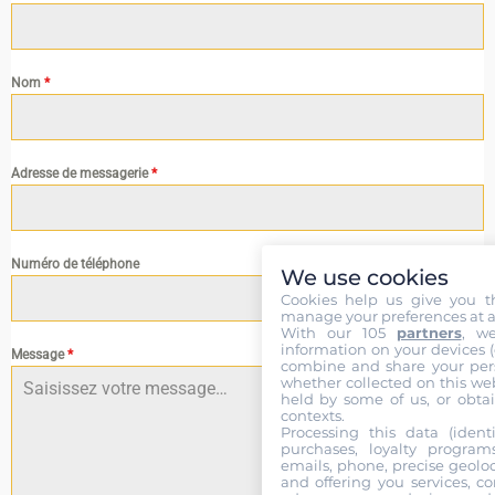
Nom
*
Adresse de messagerie
*
Numéro de téléphone
We use cookies
Cookies help us give you t
manage your preferences at a
With our 105
partners
, w
information on your devices (co
Message
*
combine and share your pers
whether collected on this web
held by some of us, or obtai
contexts.
Processing this data (identi
purchases, loyalty program
emails, phone, precise geoloc
and offering you services, c