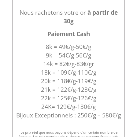
Nous rachetons votre or
à partir de
30g
Paiement Cash
8k = 49€/g-50€/g
9k = 54€/g-56€/g
14k = 82€/g-83€/gr
18k = 109€/g-110€/g
20k = 118€/g-119€/g
21k = 122€/g-123€/g
22k = 125€/g-126€/g
24K= 129€/g-130€/g
Bijoux Exceptionnels : 250€/g – 580€/g
Le prix réel que nous payons dépend d’un certain nombre de
facteurs. Les prix mentionnés ci-dessus ne peuvent être utilisés