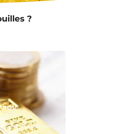
uilles ?
N RDV
équipes pour valoriser
 or