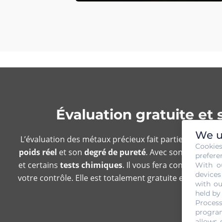
Évaluation gratuite et
We u
L’évaluation des métaux précieux fait partie des
offre
Cookie
poids réel
et son
degré de pureté
. Avec son expertise
prefere
et certains
tests chimiques
. Il vous fera connaître l’
With o
devices
votre contrôle. Elle est totalement gratuite et sans eng
with ou
moment id
held by
Process
program
allows 