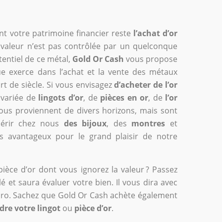
nt votre patrimoine financier reste
l’achat d’or
a valeur n’est pas contrôlée par un quelconque
entiel de ce métal,
Gold Or Cash
vous propose
ue exerce dans l’achat et la vente des métaux
rt de siècle. Si vous envisagez
d’acheter de l’or
variée de
lingots d’or
, de
pièces en or
, de
l’or
ous proviennent de divers horizons, mais sont
uérir chez nous
des bijoux
, des
montres
et
ès avantageux pour le grand plaisir de notre
ièce d’or dont vous ignorez la valeur ? Passez
llé et saura évaluer votre bien. Il vous dira avec
euro. Sachez que Gold Or Cash achète également
dre votre lingot
ou
pièce d’or
.