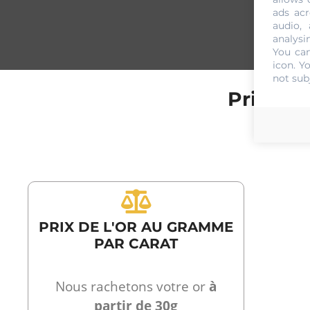
ads acr
audio,
analysi
You can
icon
. Y
not sub
Prix de 
PRIX DE L'OR AU GRAMME
PAR CARAT
Nous rachetons votre or
à
partir de 30g