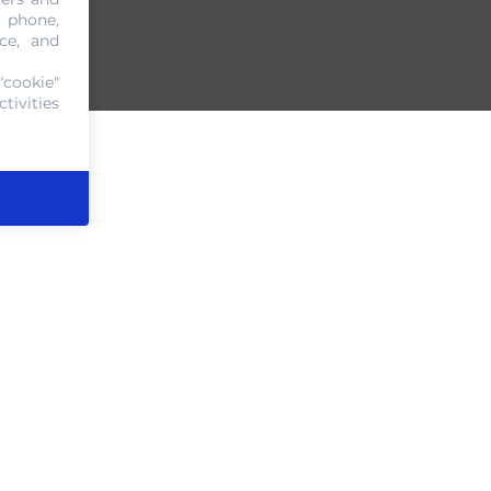
, phone,
ce, and
"cookie"
tivities