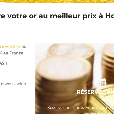
 votre or au meilleur prix à Ho
re votre or
au
% en France
ASH
s moyens selon
RÉSERVEZ U
Réservez un rendez-vous avec nos 
et vendre votre