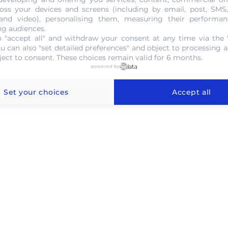
NOUS CONTACTER
oss your devices and screens (including by email, post, SMS
 and video), personalising them, measuring their performan
ng audiences.
 "accept all" and withdraw your consent at any time via the 
ou can also "set detailed preferences" and object to processing ac
ject to consent. These choices remain valid for 6 months.
powered by
l'or au gramme à Houilles
Set your choices
Accept all