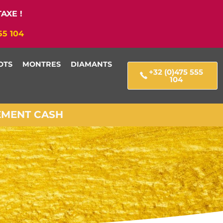
AXE !
55 104
OTS
MONTRES
DIAMANTS
+32 (0)475 555
104
IEMENT CASH