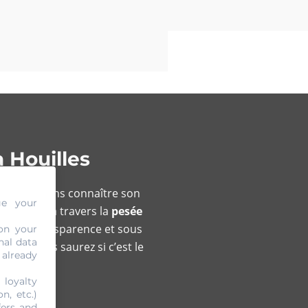
 Houilles
, nous devons connaître son
ge your
s données à travers la
pesée
en toute transparence et sous
on your
nal data
es et vous saurez si c’est le
 already
 loyalty
n, etc.)
fers and