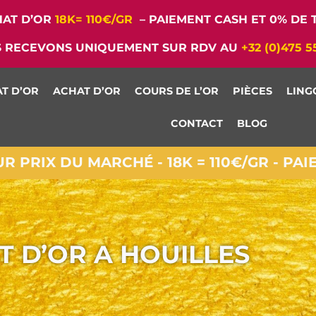
AT D’OR
18K= 110€/GR
– PAIEMENT CASH ET 0% DE T
 RECEVONS UNIQUEMENT SUR RDV AU
+32 (0)475 5
T D’OR
ACHAT D’OR
COURS DE L’OR
PIÈCES
LING
CONTACT
BLOG
 PRIX DU MARCHÉ - 18K = 110€/GR - PA
T D’OR A HOUILLES