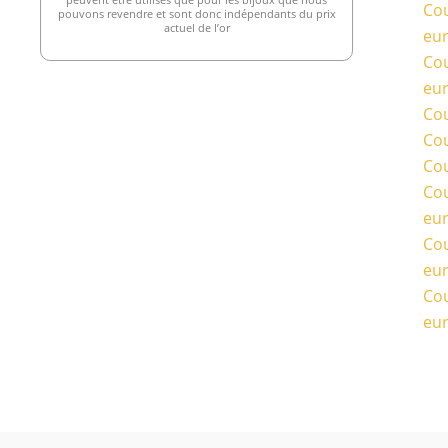
Cou
pouvons revendre et sont donc indépendants du prix
actuel de l’or
eu
Cou
eu
Cou
Cou
Cou
Cou
eu
Cou
eu
Cou
eu