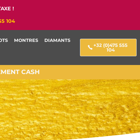
AXE !
55 104
OTS
MONTRES
DIAMANTS
+32 (0)475 555
104
IEMENT CASH