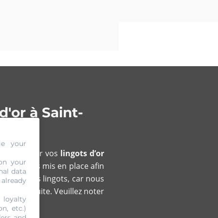
'or à Saint-
ge your
us présenter vos
lingots d’or
on your
nous-mêmes mis en place afin
nal data
cé sur vos lingots, car nous
 already
 est gratuite. Veuillez noter
 loyalty
n, etc.)
fers and