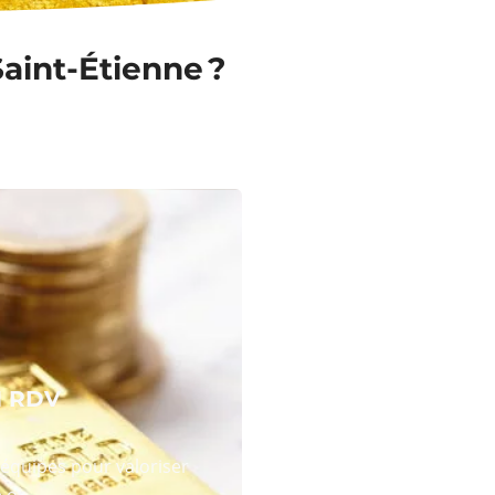
Saint-Étienne ?
N RDV
équipes pour valoriser
 or