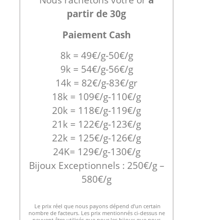
partir de 30g
Paiement Cash
8k = 49€/g-50€/g
9k = 54€/g-56€/g
14k = 82€/g-83€/gr
18k = 109€/g-110€/g
20k = 118€/g-119€/g
21k = 122€/g-123€/g
22k = 125€/g-126€/g
24K= 129€/g-130€/g
Bijoux Exceptionnels : 250€/g –
580€/g
Le prix réel que nous payons dépend d’un certain
nombre de facteurs. Les prix mentionnés ci-dessus ne
peuvent être utilisés que pour les bijoux que nous