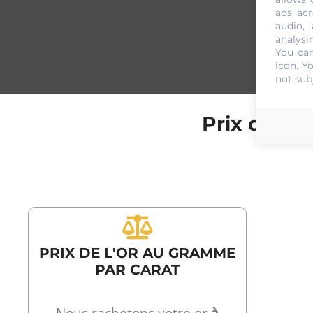
ads acr
audio,
analysi
You can
icon
. Y
not sub
Prix de l'
PRIX DE L'OR AU GRAMME
PAR CARAT
Nous rachetons votre or
à