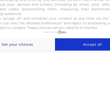
oss your devices and screens (including by email, post, SMS
 and video), personalising them, measuring their performan
NOUS CONTACTER
ng audiences.
 "accept all" and withdraw your consent at any time via the 
ou can also "set detailed preferences" and object to processing ac
ject to consent. These choices remain valid for 6 months.
powered by
or au gramme à Saint-Étienne
Set your choices
Accept all