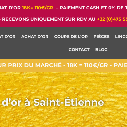
AT D’OR
18K= 110€/GR
– PAIEMENT CASH ET 0% DE T
 RECEVONS UNIQUEMENT SUR RDV AU
+32 (0)475 5
T D’OR
ACHAT D’OR
COURS DE L’OR
PIÈCES
LING
CONTACT
BLOG
 PRIX DU MARCHÉ - 18K = 110€/GR - PA
 d’or à Saint-Étienne