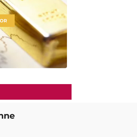
 OR
enne