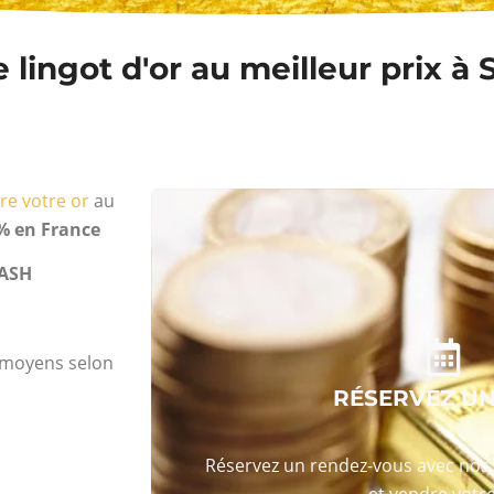
lingot d'or au meilleur prix à 
re votre or
au
% en France
ASH
s moyens selon
RÉSERVEZ U
Réservez un rendez-vous avec nos 
et vendre votre