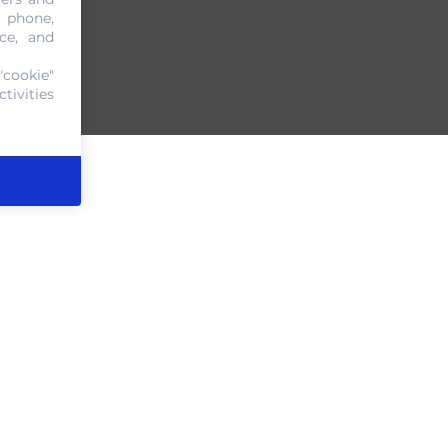
, phone,
ce, and
"cookie"
tivities