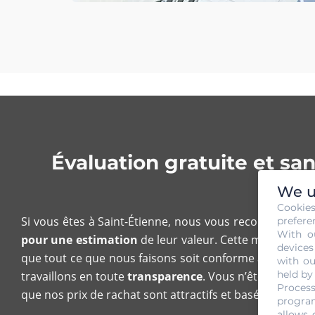
Évaluation gratuite et sa
We u
Cookie
Si vous êtes à Saint-Étienne, nous vous recommandon
prefere
With o
pour une estimation
de leur valeur. Cette mission né
devices
que tout ce que nous faisons soit conforme aux normes.
with ou
held by
travaillons en toute
transparence
. Vous n’êtes pas obl
Process
que nos prix de rachat sont attractifs et basés sur les
p
program
allows 