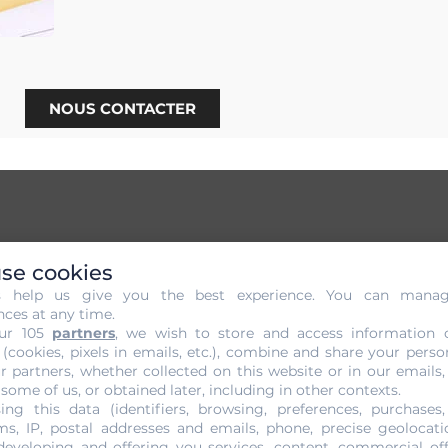
NOUS CONTACTER
 Engagement de votre lingot d'
se cookies
Billancourt
s help us give you the best experience. You can mana
nces at any time.
ur 105
partners
, we wish to store and access information 
Billancourt, la Gold Or Cash leur propose une
expertise gr
 (cookies, pixels in emails, etc.), combine and share your perso
r partners, whether collected on this website or in our emails,
e votre propriété. Vous pouvez alors décider de nous le ve
 some of us, or obtained later, including in other contexts.
e qualité à nos clients. Vous avez le droit d’assister à tout
ing this data (identifiers, browsing, preferences, purchases,
dans une transparence absolue. Nous ne facturons pas de c
s, IP, postal addresses and emails, phone, precise geolocatio
developing and offering you services, content, commercial of