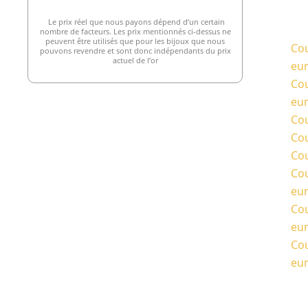
Le prix réel que nous payons dépend d’un certain
nombre de facteurs. Les prix mentionnés ci-dessus ne
peuvent être utilisés que pour les bijoux que nous
Cou
pouvons revendre et sont donc indépendants du prix
actuel de l’or
eu
Cou
eu
Cou
Cou
Cou
Cou
eu
Cou
eu
Cou
eu