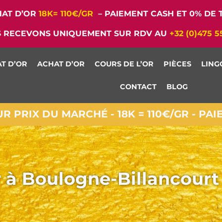
AT D’OR
18K= 110€/GR
– PAIEMENT CASH ET 0% DE T
 RECEVONS UNIQUEMENT SUR RDV AU
+32 (0)475 5
T D’OR
ACHAT D’OR
COURS DE L’OR
PIÈCES
LING
CONTACT
BLOG
 PRIX DU MARCHÉ - 18K = 110€/GR - PA
r à Boulogne-Billancourt