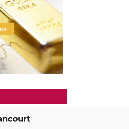
équipes pour valoriser
 or
 OR
lancourt