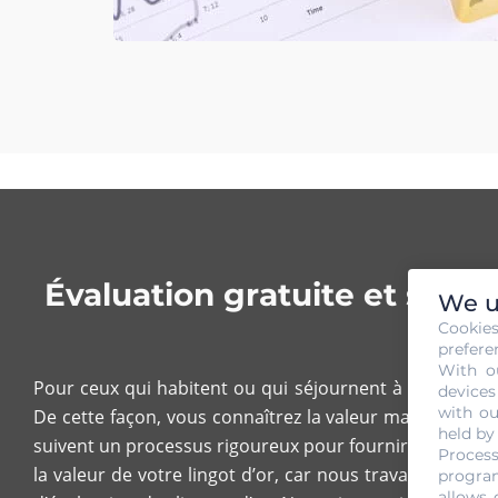
Évaluation gratuite et sans
We u
Cookie
prefere
With o
Pour ceux qui habitent ou qui séjournent à Boulogne-
devices
with ou
De cette façon, vous connaîtrez la valeur marchande d
held by
suivent un processus rigoureux pour fournir un service d
Process
la valeur de votre lingot d’or, car nous travaillons 
program
allows 