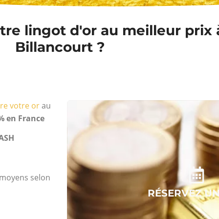
re lingot d'or au meilleur prix
Billancourt ?
re votre or
au
% en France
ASH
s moyens selon
RÉSERVEZ U