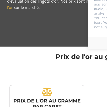
d’évaluation des lingots d’or. Nos prix sont imbattabl
ads acr
l’or
sur le marché.
audio,
analysi
You can
icon
. Y
not sub
Prix de l'or a
PRIX DE L'OR AU GRAMME
PAR CARAT