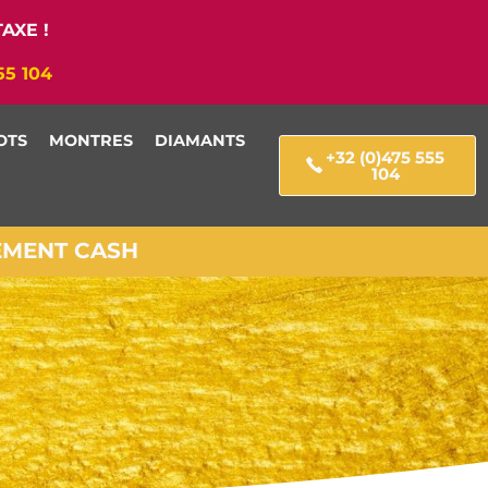
AXE !
55 104
OTS
MONTRES
DIAMANTS
+32 (0)475 555
104
IEMENT CASH