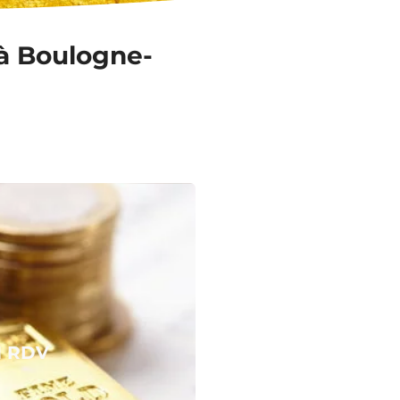
 à Boulogne-
N RDV