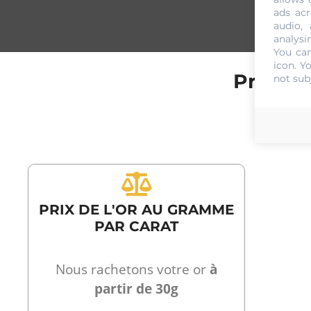
ads acr
audio,
analysi
You can
icon
. Y
Prix de
not sub
PRIX DE L'OR AU GRAMME
PAR CARAT
Nous rachetons votre or
à
partir de 30g