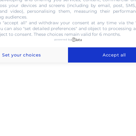
oss your devices and screens (including by email, post, SMS
 and video), personalising them, measuring their performan
ng audiences.
 "accept all" and withdraw your consent at any time via the 
ou can also "set detailed preferences" and object to processing ac
 l'or au gramme à Lorient
ject to consent. These choices remain valid for 6 months.
powered by
Set your choices
Accept all