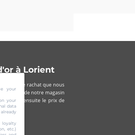
'or à Lorient
si le prix de rachat que nous
ge your
r les experts de notre magasin
urnirons ensuite le prix de
on your
nal data
 already
 loyalty
n, etc.)
fers and