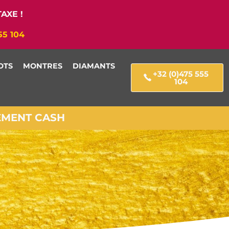
AXE !
55 104
OTS
MONTRES
DIAMANTS
+32 (0)475 555
104
IEMENT CASH