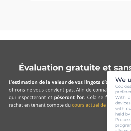
Évaluation gratuite et san
We u
L’
estimation de la valeur de vos lingots d’or est grat
Cookie
offrons ne vous convient pas. Afin de connaître la valeu
prefere
qui inspecteront et
pèseront l’or
. Cela se fera en vo
With o
devices
rachat en tenant compte du
cours actuel de l’or
sur le 
with ou
held by
Process
program
allows 