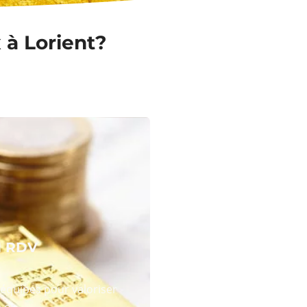
 à Lorient?
N RDV
équipes pour valoriser
 or