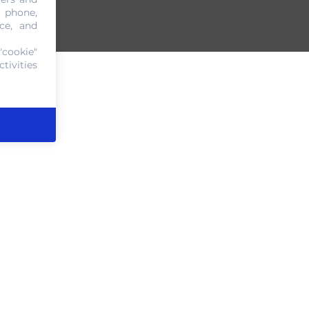
, phone,
ce, and
"cookie"
tivities