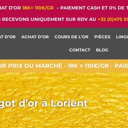
AT D’OR
18K= 110€/GR
– PAIEMENT CASH ET 0% DE T
 RECEVONS UNIQUEMENT SUR RDV AU
+32 (0)475 5
T D’OR
ACHAT D’OR
COURS DE L’OR
PIÈCES
LING
CONTACT
BLOG
 PRIX DU MARCHÉ - 18K = 110€/GR - PA
got d’or à Lorient