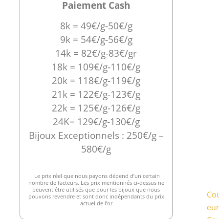
Paiement Cash
8k = 49€/g-50€/g
9k = 54€/g-56€/g
14k = 82€/g-83€/gr
18k = 109€/g-110€/g
20k = 118€/g-119€/g
21k = 122€/g-123€/g
22k = 125€/g-126€/g
24K= 129€/g-130€/g
Bijoux Exceptionnels : 250€/g –
580€/g
Le prix réel que nous payons dépend d’un certain
nombre de facteurs. Les prix mentionnés ci-dessus ne
peuvent être utilisés que pour les bijoux que nous
Cou
pouvons revendre et sont donc indépendants du prix
actuel de l’or
eu