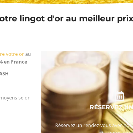
tre lingot d'or au meilleur prix
re votre or
au
% en France
ASH
s moyens selon
RÉSERVEZ U
Réservez un rendez-vous avec nos 
et vendre votre