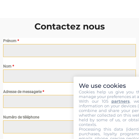
Contactez nous
Prénom
*
Nom
*
We use cookies
Cookies help us give you t
Adresse de messagerie
*
manage your preferences at a
With our 105
partners
, w
information on your devices (co
combine and share your pers
whether collected on this web
Numéro de téléphone
held by some of us, or obtai
contexts.
Processing this data (identi
purchases, loyalty program
emails, phone, precise geoloc