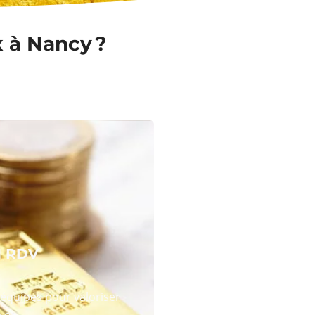
x à Nancy ?
N RDV
équipes pour valoriser
 or