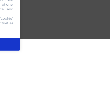
, phone,
ce, and
"cookie"
tivities