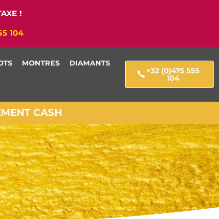
AXE !
55 104
OTS
MONTRES
DIAMANTS
+32 (0)475 555
104
IEMENT CASH