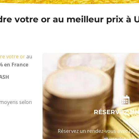
e votre or au meilleur prix à 
re votre or
au
% en France
ASH
s moyens selon
RÉSERVEZ U
Réservez un rendez-vous avec nos 
et vendre votre