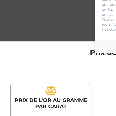
ads acr
audio,
analysi
You can
icon
. Y
not sub
Prix d
PRIX DE L'OR AU GRAMME
PAR CARAT