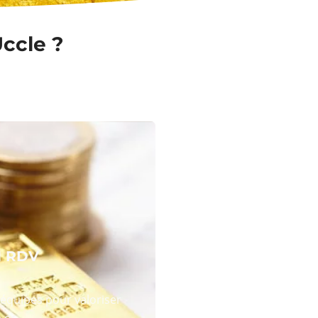
Uccle ?
N RDV
équipes pour valoriser
 or