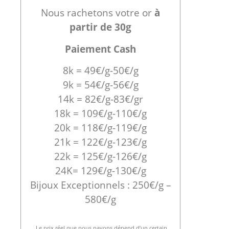
Nous rachetons votre or
à
partir de 30g
Paiement Cash
8k = 49€/g-50€/g
9k = 54€/g-56€/g
14k = 82€/g-83€/gr
18k = 109€/g-110€/g
20k = 118€/g-119€/g
21k = 122€/g-123€/g
22k = 125€/g-126€/g
24K= 129€/g-130€/g
Bijoux Exceptionnels : 250€/g –
580€/g
Le prix réel que nous payons dépend d’un certain