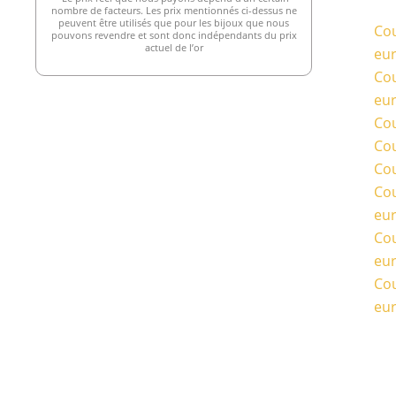
nombre de facteurs. Les prix mentionnés ci-dessus ne
peuvent être utilisés que pour les bijoux que nous
Cou
pouvons revendre et sont donc indépendants du prix
actuel de l’or
eu
Cou
eu
Cou
Cou
Cou
Cou
eu
Cou
eu
Cou
eu