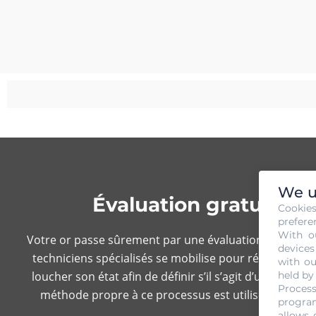
We u
Évaluation gratuite 
Cookie
prefere
With o
Votre or passe sûrement par une évaluation si vous ête
devices
techniciens spécialisés se mobilise pour résoudre le m
with ou
loucher son état afin de définir s’il s’agit d’une copie
held by
Process
méthode propre à ce processus est utilisée. Enfin, l
program
opé
allows 