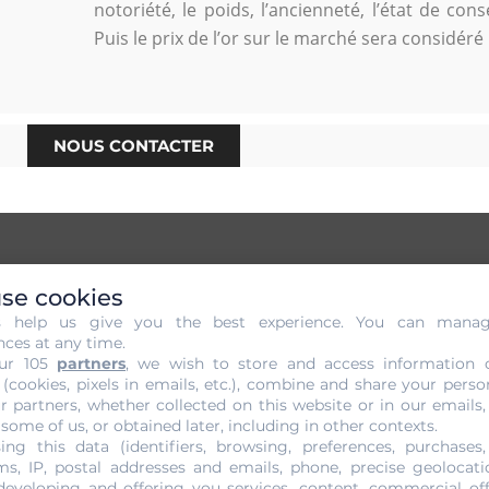
notoriété, le poids, l’ancienneté, l’état de co
Puis le prix de l’or sur le marché sera considéré 
NOUS CONTACTER
se cookies
et sans Engagement de votre Or
s help us give you the best experience. You can mana
nces at any time.
ur 105
partners
, we wish to store and access information 
s à Uccle. Il s’agit d’un procédé propre aux experts en la 
 (cookies, pixels in emails, etc.), combine and share your perso
ystère autour de votre or. Le principe consiste à identifier 
r partners, whether collected on this website or in our emails,
 ou attester son authenticité s’il s’agit effectivement d’une p
 some of us, or obtained later, including in other contexts.
ing this data (identifiers, browsing, preferences, purchases,
e
cours actuel
de l’or est pris pour évaluer chaque détail de l’
s, IP, postal addresses and emails, phone, precise geolocatio
ration gratuite et sans engagement.
developing and offering you services, content, commercial of