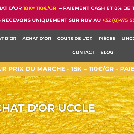
AT D’OR
18K= 110€/GR
– PAIEMENT CASH ET 0% DE T
 RECEVONS UNIQUEMENT SUR RDV AU
+32 (0)475 5
T D’OR
ACHAT D’OR
COURS DE L’OR
PIÈCES
LING
CONTACT
BLOG
 PRIX DU MARCHÉ - 18K = 110€/GR - PA
HAT D'OR UCCLE