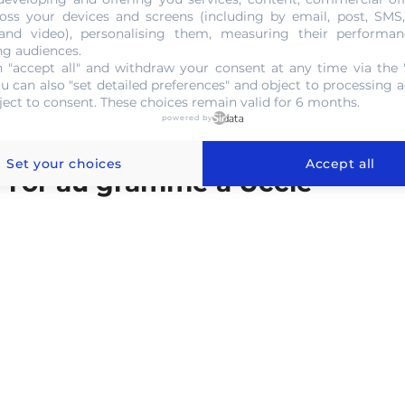
oss your devices and screens (including by email, post, SMS
 and video), personalising them, measuring their performan
ng audiences.
NOUS CONTACTER
 "accept all" and withdraw your consent at any time via the 
ou can also "set detailed preferences" and object to processing ac
ject to consent. These choices remain valid for 6 months.
powered by
Set your choices
Accept all
e l'or au gramme à Uccle