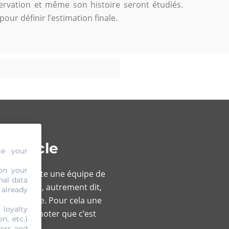
nservation et même son histoire seront étudiés.
pour définir l’estimation finale.
 à Uccle
ge your
on your
matière. Toute une équipe de
nal data
votre objet, autrement dit,
 already
ièce originale. Pour cela une
 loyalty
or. Il faut noter que c’est
n, etc.)
fers and