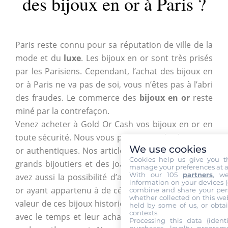
des bijoux en or à Paris ?
Paris reste connu pour sa réputation de ville de la
mode et du
luxe
. Les bijoux en or sont très prisés
par les Parisiens. Cependant, l’achat des bijoux en
or à Paris ne va pas de soi, vous n’êtes pas à l’abri
des fraudes. Le commerce des
bijoux en or
reste
miné par la contrefaçon.
Venez acheter à Gold Or Cash vos bijoux en or en
toute sécurité. Nous vous proposons des bijoux en
We use cookies
or authentiques. Nos articles proviennent des plus
Cookies help us give you t
grands bijoutiers et des joailliers du monde. Vous
manage your preferences at a
With our 105
partners
, w
avez aussi la possibilité d’acquérir des parures en
information on your devices (co
or ayant appartenu à de célèbres personnages. La
combine and share your pers
whether collected on this web
valeur de ces bijoux historique ne cesse de grandir
held by some of us, or obtai
contexts.
avec le temps et leur achat est considéré comme
Processing this data (identi