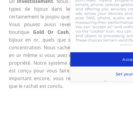
purchases, loyalty program
un
investissement
. Nous disposons de plusieurs
emails, phone, precise geoloc
types de bijoux dans lesquels vous trouverez
and offering you services, c
ads across your devices and 
certainement le joujou que recherchez.
post, SMS, phone, audio, and
measuring their performance,
Vous pouvez aussi revendre vos bijoux à la
You can "accept all" and with
via the "cookie" icon
. You can 
boutique
Gold Or Cash
. Nous reprenons vos
and object to processing acti
bijoux en or, quels que soient leur état et leur
These choices remain valid fo
powered 
concentration. Nous rachetons vos anciens bijoux
en or même si vous avez égaré votre certificat de
Accep
propriété. Notre système de rachat de vos bijoux
est conçu pour vous faire gagner du temps. Plus
Set your
important encore, vous recevez votre argent dès
que le rachat est conclu.