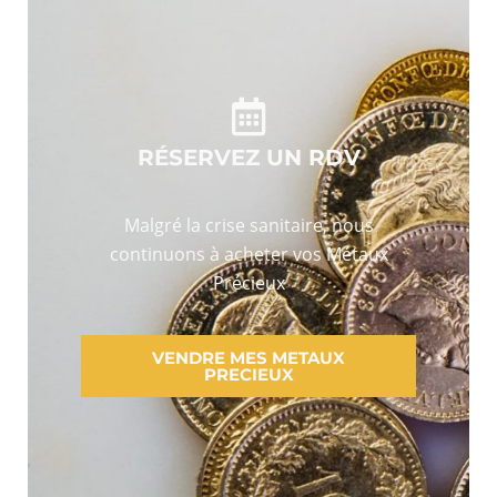
RÉSERVEZ UN RDV
Malgré la crise sanitaire, nous
continuons à acheter vos Métaux
Précieux
VENDRE MES METAUX
PRECIEUX