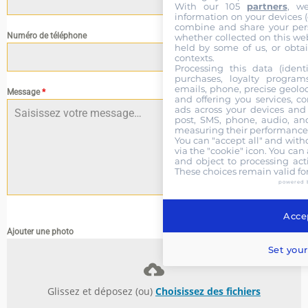
With our 105
partners
, w
information on your devices (co
combine and share your pers
Numéro de téléphone
whether collected on this web
held by some of us, or obtai
contexts.
Processing this data (identi
purchases, loyalty program
emails, phone, precise geoloc
Message
*
and offering you services, c
ads across your devices and 
post, SMS, phone, audio, and
measuring their performance,
You can "accept all" and with
via the "cookie" icon
. You can 
and object to processing acti
These choices remain valid fo
powered 
0 / 180
Accep
Ajouter une photo
Set your
Glissez et déposez (ou)
Choisissez des fichiers