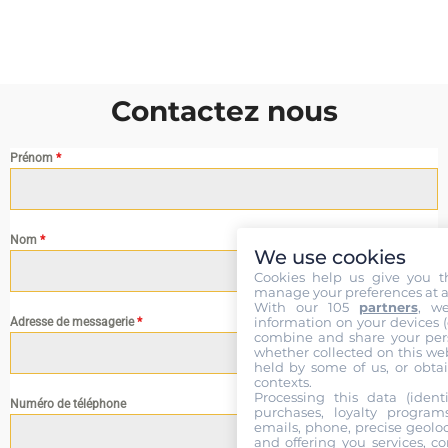
Contactez nous
Prénom
*
Nom
*
We use cookies
Cookies help us give you t
manage your preferences at a
With our 105
partners
, w
information on your devices (co
Adresse de messagerie
*
combine and share your pers
whether collected on this web
held by some of us, or obtai
contexts.
Processing this data (identi
Numéro de téléphone
purchases, loyalty program
emails, phone, precise geoloc
and offering you services, c