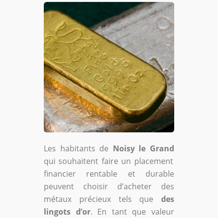
Les habitants de
Noisy le Grand
qui souhaitent faire un placement
financier rentable et durable
peuvent choisir d’acheter des
métaux précieux tels que
des
lingots d’or
. En tant que valeur