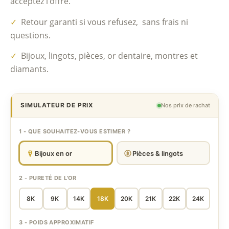
acceptez l’offre.
✓
Retour garanti si vous refusez, sans frais ni
questions.
✓
Bijoux, lingots, pièces, or dentaire, montres et
diamants.
SIMULATEUR DE PRIX
Nos prix de rachat
1 - QUE SOUHAITEZ-VOUS ESTIMER ?
Bijoux en or
Pièces & lingots
2 - PURETÉ DE L'OR
8K
9K
14K
18K
20K
21K
22K
24K
3 - POIDS APPROXIMATIF