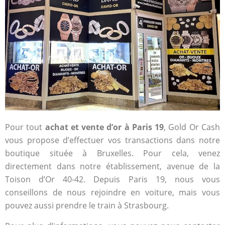
Pour tout
achat et vente d’or à Paris 19
, Gold Or Cash
vous propose d’effectuer vos transactions dans notre
boutique située à Bruxelles. Pour cela, venez
directement dans notre établissement, avenue de la
Toison d’Or 40-42. Depuis Paris 19, nous vous
conseillons de nous rejoindre en voiture, mais vous
pouvez aussi prendre le train à Strasbourg.