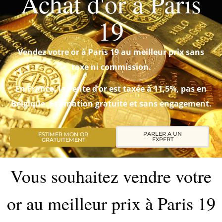
Achat d'or à Paris
19
Vendez votre or à Paris 19 au meilleur prix sans
taxe ni commission.
En France, la vente d’or est taxée à 11,5%, pas en
Belgique. Estimation gratuite et sans engagement.
PARLER A UN
ESTIMER MON OR
EXPERT
GRATUITEMENT
Vous souhaitez vendre votre
or au meilleur prix à Paris 19