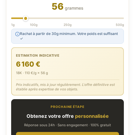
56
grammes
1g
100g
250g
500g
Rachat à partir de 30g minimum. Votre poids est suffisant
✓
ESTIMATION INDICATIVE
6 160 €
18K · 110 €/g × 56 g
Prix indicatifs, mis à jour régulièrement. L'offre définitive est
établie après expertise de vos objets.
PROCHAINE ÉTAPE
Obtenez votre offre
personnalisée
Réponse sous 24h · Sans engagement · 100% gratuit