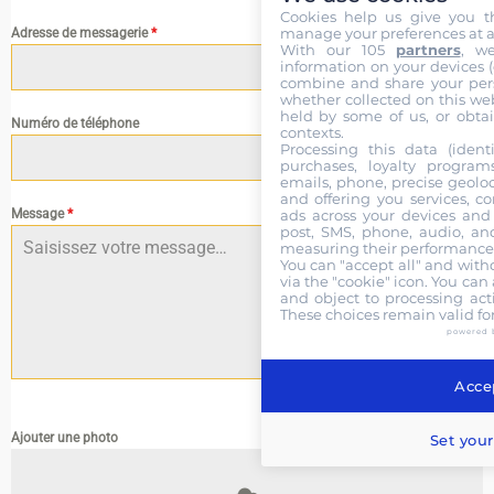
Cookies help us give you t
manage your preferences at a
Adresse de messagerie
*
With our 105
partners
, w
information on your devices (co
combine and share your pers
whether collected on this web
held by some of us, or obtai
Numéro de téléphone
contexts.
Processing this data (identi
purchases, loyalty program
emails, phone, precise geoloc
and offering you services, c
ads across your devices and 
Message
*
post, SMS, phone, audio, and
measuring their performance,
You can "accept all" and with
via the "cookie" icon
. You can 
and object to processing acti
These choices remain valid fo
powered 
Accep
0 / 180
Ajouter une photo
Set your