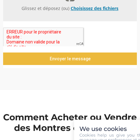
Glissez et déposez (ou)
Choisissez des fichiers
Envoyer le message
Comment Acheter ou Vendre
des Montres en France ?
We use cookies
Cookies help us give you t
manage your preferences at a