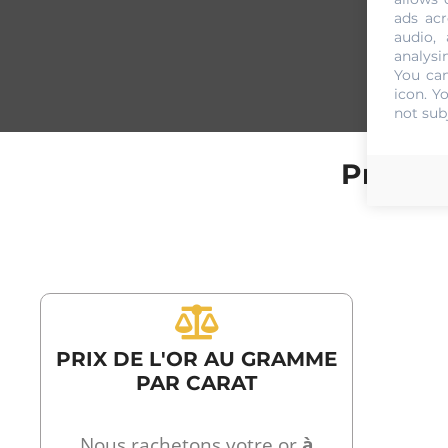
ads acr
audio,
analysi
You can
icon
. Y
not sub
Prix de
PRIX DE L'OR AU GRAMME
PAR CARAT
Nous rachetons votre or
à