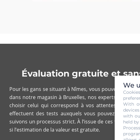
Évaluation gratuite et sa
We u
Pour les gans se situant à Nîmes, vous pouvez vous co
Cookie
dans notre magasin à Bruxelles, nos experts auront le p
prefere
With o
choisir celui qui correspond à vos attentes et à vo
devices
effectuent des tests auxquels vous pouvez assister.
with ou
suivons un processus strict. À l’issue de ces vérifica
held by
Process
si l’estimation de la valeur est gratuite.
program
allows 