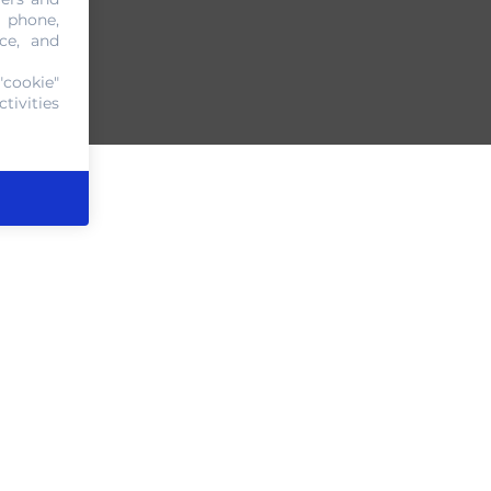
, phone,
ce, and
"cookie"
tivities