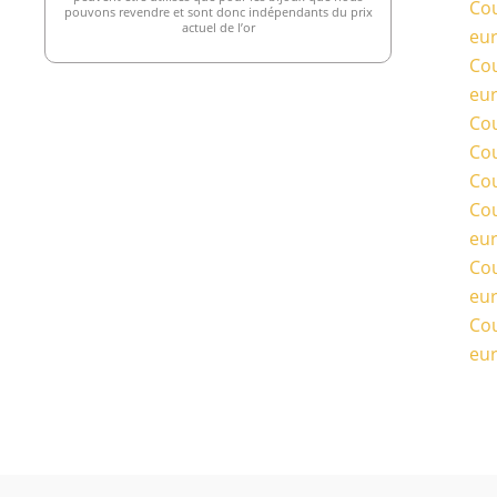
Cou
pouvons revendre et sont donc indépendants du prix
actuel de l’or
eu
Cou
eu
Cou
Cou
Cou
Cou
eu
Cou
eu
Cou
eu