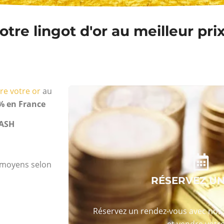
tre lingot d'or au meilleur pri
re votre or
au
% en France
ASH
s moyens selon
RÉSERVEZ U
Réservez un rendez-vous avec nos 
et vendre votre