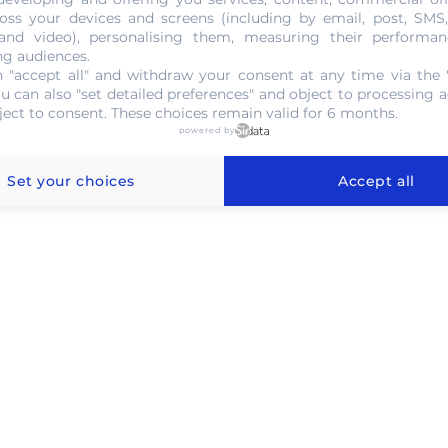
oss your devices and screens (including by email, post, SMS
NOUS CONTACTER
 and video), personalising them, measuring their performan
ng audiences.
 "accept all" and withdraw your consent at any time via the 
ou can also "set detailed preferences" and object to processing ac
ject to consent. These choices remain valid for 6 months.
powered by
 l'or au gramme à Nîmes
Set your choices
Accept all