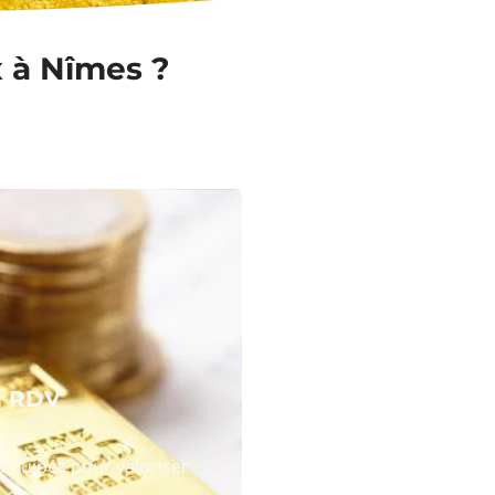
x à Nîmes ?
N RDV
équipes pour valoriser
 or