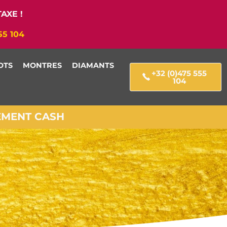
AXE !
55 104
OTS
MONTRES
DIAMANTS
+32 (0)475 555
104
IEMENT CASH