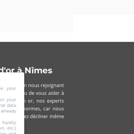
d'or à Nîmes
. En effet, en nous rejoignant
ge your
gots d’or
ou de vous aider à
on your
un bijou en or, nos experts
nal data
formes aux normes, car nous
 already
e vous pourrez décliner même
 loyalty
n, etc.)
fers and