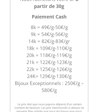
partir de 30g
Paiement Cash
8k = 49€/g-50€/g
9k = 54€/g-56€/g
14k = 82€/g-83€/gr
18k = 109€/g-110€/g
20k = 118€/g-119€/g
21k = 122€/g-123€/g
22k = 125€/g-126€/g
24K= 129€/g-130€/g
Bijoux Exceptionnels : 250€/g –
580€/g
Le prix réel que nous payons dépend d’un certain
nombre de facteurs. Les prix mentionnés ci-dessus ne
peuvent être utilisés que pour les bijoux que nous