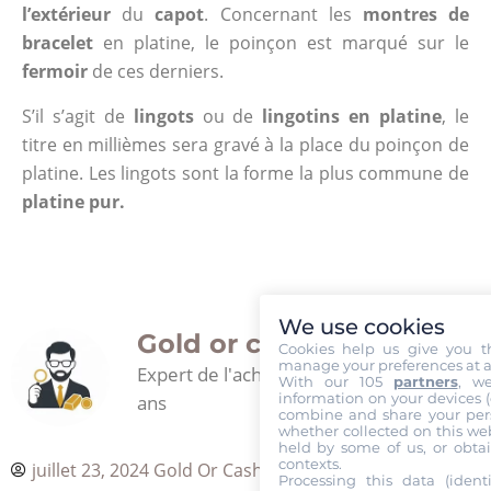
l’extérieur
du
capot
. Concernant les
montres de
bracelet
en platine, le poinçon est marqué sur le
fermoir
de ces derniers.
S’il s’agit de
lingots
ou de
lingotins en platine
, le
titre en millièmes sera gravé à la place du poinçon de
platine. Les lingots sont la forme la plus commune de
platine pur.
We use cookies
Gold or cash
Cookies help us give you t
manage your preferences at a
Expert de l'achat d'or depuis plus de 30
With our 105
partners
, w
information on your devices (co
ans
combine and share your pers
whether collected on this web
held by some of us, or obtai
contexts.
juillet 23, 2024
Gold Or Cash
Processing this data (identi