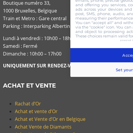
emails, phone, precise geoloc
Boutique numéro 33,
and offering you services, c
ads across your devices and 
1000 Bruxelles, Belgique
post, SMS, phone, audio, and
Train et Metro : Gare central
measuring their performance,
You can "accept all" and with
Parking : Interparking Albertine
via the "cookie" icon
. You can 
and object to processing acti
These choices remain valid fo
Lundi à vendredi :
10h00 – 18h30
powered 
Samedi : Fermé
Dimanche : 10h00 – 17h00
Accep
UNIQUEMENT SUR RENDEZ-VOUS
Set your
ACHAT ET VENTE
Rachat d’Or
Achat et vente d’Or
Achat et Vente d’Or en Belgique
Achat Vente de Diamants