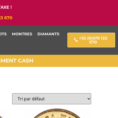
AXE !
23 670
OTS
MONTRES
DIAMANTS
+32 (0)470 123
670
IEMENT CASH