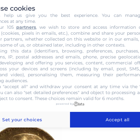
se cookies
s help us give you the best experience. You can mana
nces at any time.
ur 105
partners
, we wish to store and access information 
 (cookies, pixels in emails, etc.), combine and share your perso
r partners, whether collected on this website or in our emails,
 some of us, or obtained later, including in other contexts.
ing this data (identifiers, browsing, preferences, purchases,
s, IP, postal addresses and emails, phone, precise geolocatio
developing and offering you services, content, commercial of
oss your devices and screens (including by email, post, SMS
 and video), personalising them, measuring their performan
 20 Pesos Or 1870 à
Pièce 20 Pesos Or 1917 à
ng audiences.
 "accept all" and withdraw your consent at any time via the 
ou can also "set detailed preferences" and object to processing ac
Vendre ce produit
ject to consent. These choices remain valid for 6 months.
 ce produit
powered by
Set your choices
Accept all