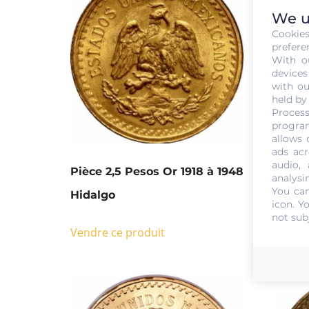
We u
Cookie
prefere
With o
devices
with ou
held by
Process
program
allows 
ads acr
audio,
Pièce 2,5 Pesos Or 1918 à 1948
Pièce
analysi
You can
Hidalgo
1905
icon
. Y
not sub
Vendre ce produit
Vendre