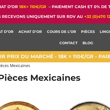
AT D’OR
18K= 110€/GR
– PAIEMENT CASH ET 0% DE T
 RECEVONS UNIQUEMENT SUR RDV AU
+32 (0)470 1
T D’OR
ACHAT D’OR
COURS DE L’OR
PIÈCES
LING
CONTACT
BLOG
 PRIX DU MARCHÉ - 18K = 110€/GR - PA
Pièces Mexicaines
 Pièces Mexicaines