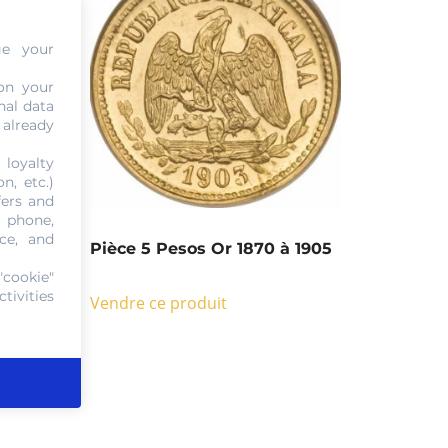
ge your
on your
nal data
 already
 loyalty
n, etc.)
fers and
, phone,
ce, and
 1959
Pièce 5 Pesos Or 1870 à 1905
"cookie"
tivities
Vendre ce produit