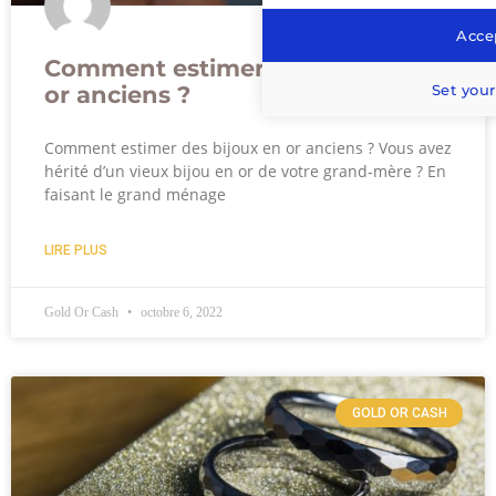
Accep
Comment estimer des bijoux en
Set your
or anciens ?
Comment estimer des bijoux en or anciens ? Vous avez
hérité d’un vieux bijou en or de votre grand-mère ? En
faisant le grand ménage
LIRE PLUS
Gold Or Cash
octobre 6, 2022
GOLD OR CASH