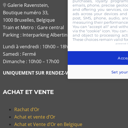
purchases, loyalty program
Galerie Ravenstein,
emails, phone, precise geoloc
and offering you services, c
Boutique numéro 33,
ads across your devices and 
post, SMS, phone, audio, and
1000 Bruxelles, Belgique
measuring their performance,
You can "accept all" and with
Train et Metro : Gare central
via the "cookie" icon
. You can 
Parking : Interparking Albertine
and object to processing acti
These choices remain valid fo
powered 
Lundi à vendredi :
10h00 – 18h30
Samedi : Fermé
Accep
Dimanche : 10h00 – 17h00
Set your
UNIQUEMENT SUR RENDEZ-VOUS
ACHAT ET VENTE
Rachat d’Or
Achat et vente d’Or
Achat et Vente d’Or en Belgique