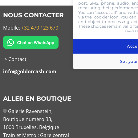
post, SMS, phone, audio, and
measuring their performance,
You can "accept all" and with
NOUS CONTACTER
via the "cookie" icon
. You can 
and object to processing acti
These choices remain valid fo
Mobile:
+32 470 123 670
powered 
Accep
> Contact
Set your
info@goldorcash.com
ALLER EN BOUTIQUE
Galerie Ravenstein,
Boutique numéro 33,
1000 Bruxelles, Belgique
Train et Metro : Gare central