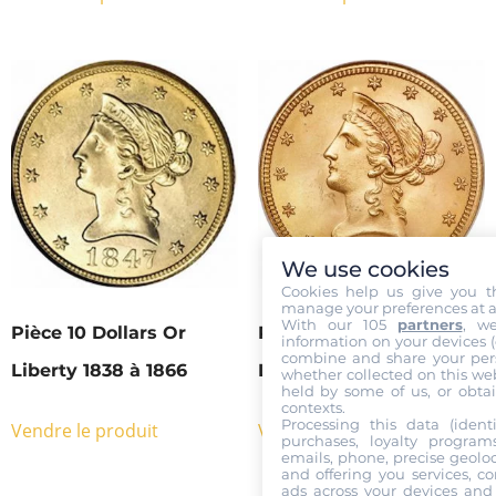
We use cookies
Cookies help us give you t
manage your preferences at a
With our 105
partners
, w
Pièce 10 Dollars Or
Pièce 10 Dollars Or
information on your devices (co
combine and share your pers
Liberty 1838 à 1866
Liberty 1866 à 1907
whether collected on this web
held by some of us, or obtai
contexts.
Processing this data (identi
Vendre le produit
Vendre le produit
purchases, loyalty program
emails, phone, precise geoloc
and offering you services, c
ads across your devices and 