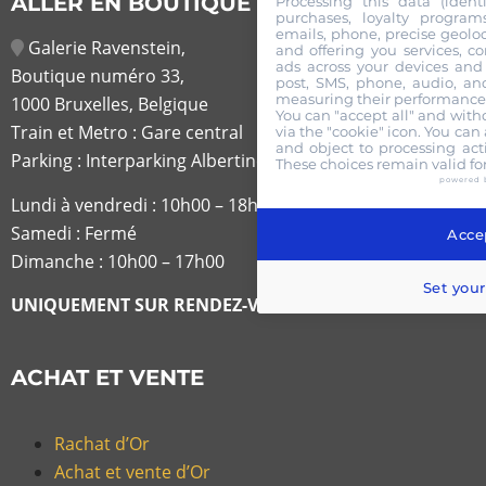
ALLER EN BOUTIQUE
Processing this data (identi
purchases, loyalty program
emails, phone, precise geoloc
Galerie Ravenstein,
and offering you services, c
ads across your devices and 
Boutique numéro 33,
post, SMS, phone, audio, and
measuring their performance,
1000 Bruxelles, Belgique
You can "accept all" and with
Train et Metro : Gare central
via the "cookie" icon
. You can 
and object to processing acti
Parking : Interparking Albertine
These choices remain valid fo
powered 
Lundi à vendredi :
10h00 – 18h30
Samedi : Fermé
Accep
Dimanche : 10h00 – 17h00
Set your
UNIQUEMENT SUR RENDEZ-VOUS
ACHAT ET VENTE
Rachat d’Or
Achat et vente d’Or