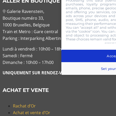
ALLER EN BOUTIQUE
Processing this data (identi
purchases, loyalty program
emails, phone, precise geoloc
Galerie Ravenstein,
and offering you services, c
ads across your devices and 
Boutique numéro 33,
post, SMS, phone, audio, and
measuring their performance,
1000 Bruxelles, Belgique
You can "accept all" and with
Train et Metro : Gare central
via the "cookie" icon
. You can 
and object to processing acti
Parking : Interparking Albertine
These choices remain valid fo
powered 
Lundi à vendredi :
10h00 – 18h30
Samedi : Fermé
Accep
Dimanche : 10h00 – 17h00
Set your
UNIQUEMENT SUR RENDEZ-VOUS
ACHAT ET VENTE
Rachat d’Or
Achat et vente d’Or