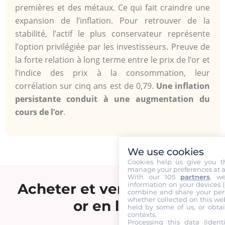
premières et des métaux. Ce qui fait craindre une
expansion de l’inflation. Pour retrouver de la
stabilité, l’actif le plus conservateur représente
l’option privilégiée par les investisseurs. Preuve de
la forte relation à long terme entre le prix de l’or et
l’indice des prix à la consommation, leur
corrélation sur cinq ans est de 0,79.
Une inflation
persistante conduit à une augmentation du
cours de l’or
.
We use cookies
Cookies help us give you t
manage your preferences at a
With our 105
partners
, w
Acheter et vendre du vieil
information on your devices (co
combine and share your pers
whether collected on this web
or en ligne
held by some of us, or obtai
contexts.
Processing this data (identi