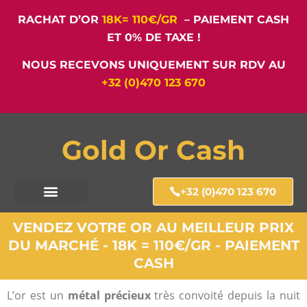
RACHAT D’OR
18K= 110€/GR
– PAIEMENT CASH
ET 0% DE TAXE !
NOUS RECEVONS UNIQUEMENT SUR RDV AU
+32 (0)470 123 670
Gold Or Cash
+32 (0)470 123 670
VENDEZ VOTRE OR AU MEILLEUR PRIX
DU MARCHÉ - 18K = 110€/GR - PAIEMENT
CASH
L’or est un
métal précieux
très convoité depuis la nuit