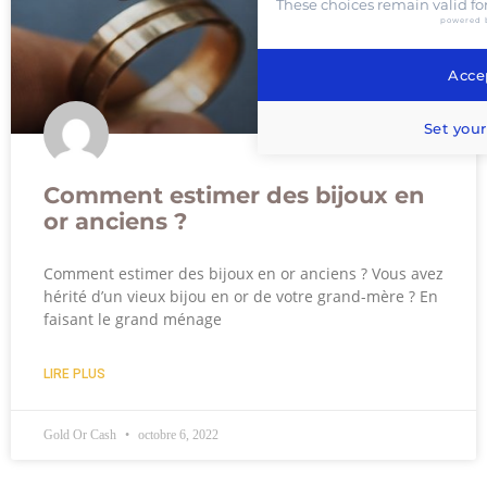
These choices remain valid fo
powered 
Accep
Set your
Comment estimer des bijoux en
or anciens ?
Comment estimer des bijoux en or anciens ? Vous avez
hérité d’un vieux bijou en or de votre grand-mère ? En
faisant le grand ménage
LIRE PLUS
Gold Or Cash
octobre 6, 2022