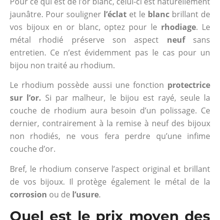
Pour ce qui est de l’or blanc, celui-ci est naturellement
jaunâtre. Pour souligner
l’éclat
et le
blanc
brillant de
vos bijoux en or blanc, optez pour le
rhodiage
. Le
métal rhodié préserve son aspect
neuf
sans
entretien. Ce n’est évidemment pas le cas pour un
bijou non traité au rhodium.
Le rhodium possède aussi une fonction
protectrice
sur l’or.
Si par malheur, le bijou est rayé, seule la
couche de rhodium aura besoin d’un polissage. Ce
dernier, contrairement à la remise à neuf des bijoux
non rhodiés, ne vous fera perdre qu’une infime
couche d’or.
Bref, le rhodium conserve l’aspect original et brillant
de vos bijoux. Il protège également le métal de la
corrosion
ou de
l’usure
.
Quel est le prix moyen des