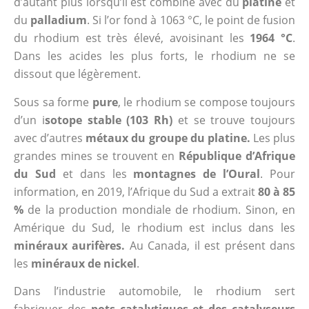
d’autant plus lorsqu’il est combiné avec du
platine
et
du
palladium
. Si l’or fond à 1063 °C, le point de fusion
du rhodium est très élevé, avoisinant les
1964 °C
.
Dans les acides les plus forts, le rhodium ne se
dissout que légèrement.
Sous sa forme
pure
, le rhodium se compose toujours
d’un i
sotope stable (103 Rh)
et se trouve toujours
avec d’autres
métaux du groupe du platine.
Les plus
grandes mines se trouvent en
République d’Afrique
du Sud
et dans les
montagnes de l’Oural
. Pour
information, en 2019, l’Afrique du Sud a extrait
80 à 85
%
de la production mondiale de rhodium. Sinon, en
Amérique du Sud, le rhodium est inclus dans les
minéraux aurifères.
Au Canada, il est présent dans
les
minéraux de nickel
.
Dans l’industrie automobile, le rhodium sert
fabriquer des
pots catalytiques et des catalyseurs