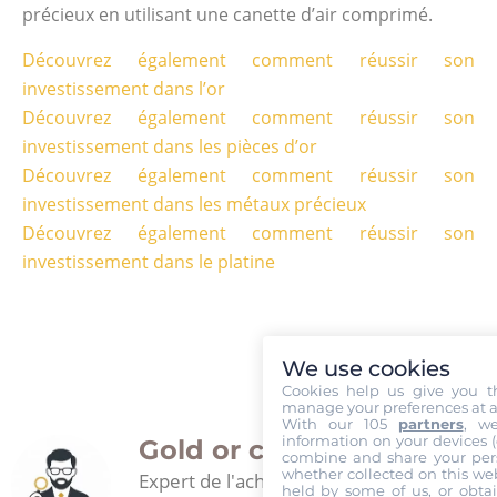
précieux en utilisant une canette d’air comprimé.
Découvrez également comment réussir son
investissement dans l’or
Découvrez également comment réussir son
investissement dans les pièces d’or
Découvrez également comment réussir son
investissement dans les métaux précieux
Découvrez également comment réussir son
investissement dans le platine
We use cookies
Cookies help us give you t
manage your preferences at a
With our 105
partners
, w
information on your devices (co
Gold or cash
combine and share your pers
whether collected on this web
Expert de l'achat d'or depuis plus de 30
held by some of us, or obtai