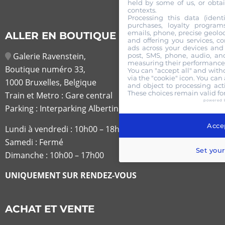
held by some of us, or obtai
contexts.
Processing this data (identi
purchases, loyalty program
emails, phone, precise geoloc
ALLER EN BOUTIQUE
and offering you services, c
ads across your devices and 
Galerie Ravenstein,
post, SMS, phone, audio, and
measuring their performance,
Boutique numéro 33,
You can "accept all" and with
via the "cookie" icon
. You can 
1000 Bruxelles, Belgique
and object to processing acti
These choices remain valid fo
Train et Metro : Gare central
powered 
Parking : Interparking Albertine
Accep
Lundi à vendredi :
10h00 – 18h30
Samedi : Fermé
Set your
Dimanche : 10h00 – 17h00
UNIQUEMENT SUR RENDEZ-VOUS
ACHAT ET VENTE