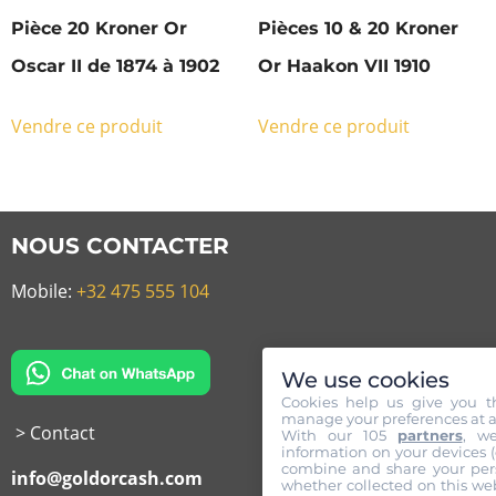
Pièce 20 Kroner Or
Pièces 10 & 20 Kroner
Oscar II de 1874 à 1902
Or Haakon VII 1910
Vendre ce produit
Vendre ce produit
NOUS CONTACTER
Mobile:
+32 475 555 104
We use cookies
Cookies help us give you t
manage your preferences at a
> Contact
With our 105
partners
, w
information on your devices (co
combine and share your pers
info@goldorcash.com
whether collected on this web