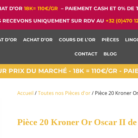
AT D’OR
18K= 110€/GR
– PAIEMENT CASH ET 0% DE T
 RECEVONS UNIQUEMENT SUR RDV AU
+32 (0)470 1
T D’OR
ACHAT D’OR
COURS DE L’OR
PIÈCES
LING
CONTACT
BLOG
 PRIX DU MARCHÉ - 18K = 110€/GR - PA
Accueil
/
Toutes nos Pièces d'or
/ Pièce 20 Kroner Or
Pièce 20 Kroner Or Oscar II de