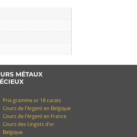
URS MÉTAUX
ÉCIEUX
Prix gramme or 18 carats
Cours de l’Argent en Belgique
Cours de l’Argent en France
Cours des Lingots d’or
Belgique