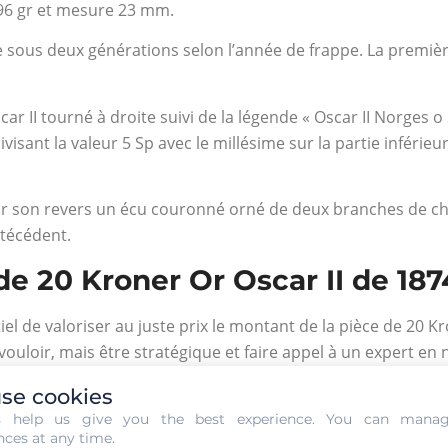
.96 gr et mesure 23 mm.
e sous deux générations selon l’année de frappe. La premièr
ar II tourné à droite suivi de la légende « Oscar II Norges 
visant la valeur 5 Sp avec le millésime sur la partie inférieu
sur son revers un écu couronné orné de deux branches de chê
ntécédent.
de 20 Kroner Or Oscar II de 187
el de valoriser au juste prix le montant de la pièce de 20 K
n vouloir, mais être stratégique et faire appel à un expert e
par son métier, il saura révéler les faces cachées de votre p
se cookies
en prêtant une attention particulière à son état de conservat
s help us give you the best experience. You can mana
nces at any time.
 qui l’accompagnent et la situera dans l’histoire de son tem