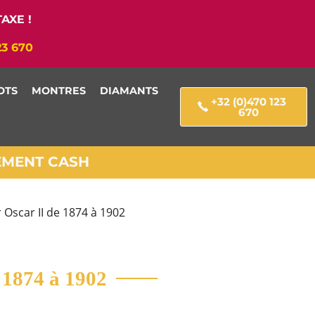
AXE !
23 670
OTS
MONTRES
DIAMANTS
+32 (0)470 123
670
IEMENT CASH
 Oscar II de 1874 à 1902
 1874 à 1902