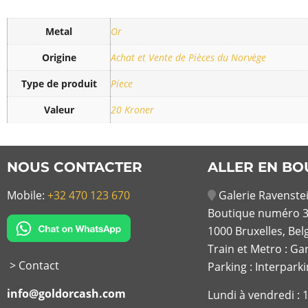
Metal
Or
Origine
Achat et Vente de Pièces du Norvège
Type de produit
Piece
Valeur
20 Kroner
NOUS CONTACTER
ALLER EN BO
Mobile:
+32 470 123 670
Galerie Ravenstei
Boutique numéro 3
1000 Bruxelles, Bel
Train et Metro : Ga
> Contact
Parking : Interpark
info@goldorcash.com
Lundi à vendredi :