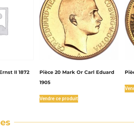
rnst II 1872
Pièce 20 Mark Or Carl Eduard
Piè
1905
Vend
Vendre ce produit
res