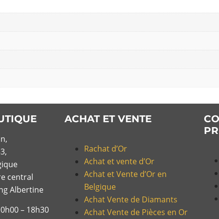
UTIQUE
ACHAT ET VENTE
CO
PR
n,
Rachat d’Or
3,
Achat et vente d’Or
gique
Achat et Vente d’Or en
re central
Belgique
ing Albertine
Achat Vente de Diamants
10h00 – 18h30
Achat Vente de Pièces en Or