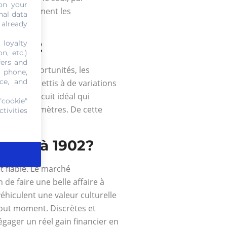
on your
onne énormément les
nal data
 already
à 1902
 loyalty
n, etc.)
fers and
onne d’opportunités, les
, phone,
ce, and
sont assujettis à de variations
quer le circuit idéal qui
"cookie"
us les paramètres. De cette
tivities
 1874 à 1902?
t fiable. Le marché
de faire une belle affaire à
véhiculent une valeur culturelle
 tout moment. Discrètes et
égager un réel gain financier en