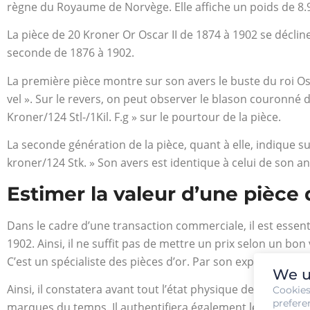
règne du Royaume de Norvège. Elle affiche un poids de 8
La pièce de 20 Kroner Or Oscar II de 1874 à 1902 se déclin
seconde de 1876 à 1902.
La première pièce montre sur son avers le buste du roi Osc
vel ». Sur le revers, on peut observer le blason couronné di
Kroner/124 Stl-/1Kil. F.g » sur le pourtour de la pièce.
La seconde génération de la pièce, quant à elle, indique 
kroner/124 Stk. » Son avers est identique à celui de son a
Estimer la valeur d’une pièce 
Dans le cadre d’une transaction commerciale, il est essenti
1902. Ainsi, il ne suffit pas de mettre un prix selon un bo
C’est un spécialiste des pièces d’or. Par son expérience et 
We u
Ainsi, il constatera avant tout l’état physique de la pièce 
Cookie
prefere
marques du temps. Il authentifiera également les documents