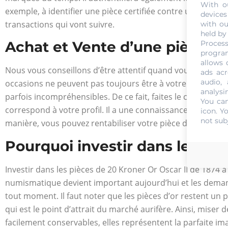
With o
exemple, à identifier une pièce certifiée contre une copie
devices
transactions qui vont suivre.
with ou
held by
Achat et Vente d’une pièce de
Process
program
allows 
Nous vous conseillons d’être attentif quand vous voulez v
ads acr
audio,
occasions ne peuvent pas toujours être à votre portée. Ave
analysi
parfois incompréhensibles. De ce fait, faites le choix réfléc
You can
correspond à votre profil. Il a une connaissance parfaite
icon
. Y
not sub
manière, vous pouvez rentabiliser votre pièce d’or dans le
Pourquoi investir dans les piè
Investir dans les pièces de 20 Kroner Or Oscar II de 1874 
numismatique devient important aujourd’hui et les demande
tout moment. Il faut noter que les pièces d’or restent un pa
qui est le point d’attrait du marché aurifère. Ainsi, miser
facilement conservables, elles représentent la parfaite im