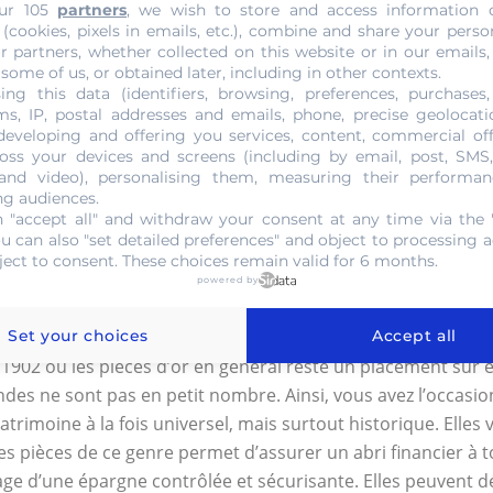
ur 105
partners
, we wish to store and access information 
 parfaite. Cette étape est donc cruciale puisqu’elle conditi
 (cookies, pixels in emails, etc.), combine and share your perso
r partners, whether collected on this website or in our emails,
 some of us, or obtained later, including in other contexts.
 20 Kroner Or Oscar II de 1874 
ing this data (identifiers, browsing, preferences, purchases,
s, IP, postal addresses and emails, phone, precise geolocatio
developing and offering you services, content, commercial of
endre ou acheter les pièces d’or. Avec un marché qui bouill
oss your devices and screens (including by email, post, SMS
 and video), personalising them, measuring their performan
c un cours du métal jaune qui ne cesse de fluctuer, les prix 
ng audiences.
hi de faire appel à un spécialiste en pièce d’or pour vous indi
 "accept all" and withdraw your consent at any time via the 
 du marché et peut vous y introduire en tenant compte de to
ou can also "set detailed preferences" and object to processing ac
ject to consent. These choices remain valid for 6 months.
s meilleures conditions possibles.
powered by
ces de 20 Kroner Or Oscar II de
Set your choices
Accept all
à 1902 ou les pièces d’or en général reste un placement sûr e
s ne sont pas en petit nombre. Ainsi, vous avez l’occasion 
trimoine à la fois universel, mais surtout historique. Elles 
 des pièces de ce genre permet d’assurer un abri financier à
age d’une épargne contrôlée et sécurisante. Elles peuvent d