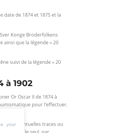
e date de 1874 et 1875 et la
o Sver Konge Broderfolkens
re ainsi que la légende « 20
ne suivi de la légende « 20
4 à 1902
roner Or Oscar II de 1874 à
n numismatique pour l’effectuer.
ièce.
ion, les éventuelles traces ou
ge your
ps. Il est le seul, par