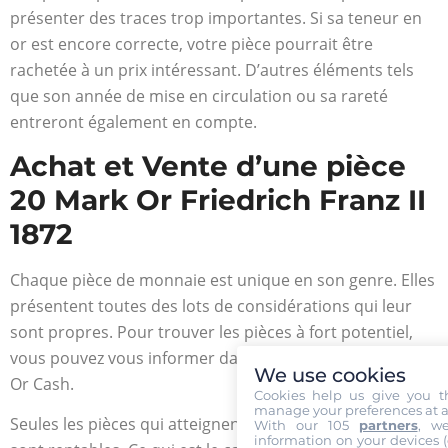
présenter des traces trop importantes. Si sa teneur en
or est encore correcte, votre pièce pourrait être
rachetée à un prix intéressant. D’autres éléments tels
que son année de mise en circulation ou sa rareté
entreront également en compte.
Achat et Vente d’une pièce
20 Mark Or Friedrich Franz II
1872
Chaque pièce de monnaie est unique en son genre. Elles
présentent toutes des lots de considérations qui leur
sont propres. Pour trouver les pièces à fort potentiel,
vous pouvez vous informer dans les magasins de la Gold
We use cookies
Or Cash.
Cookies help us give you t
manage your preferences at a
Seules les pièces qui atteignent une pureté de 900/1000
With our 105
partners
, w
information on your devices (co