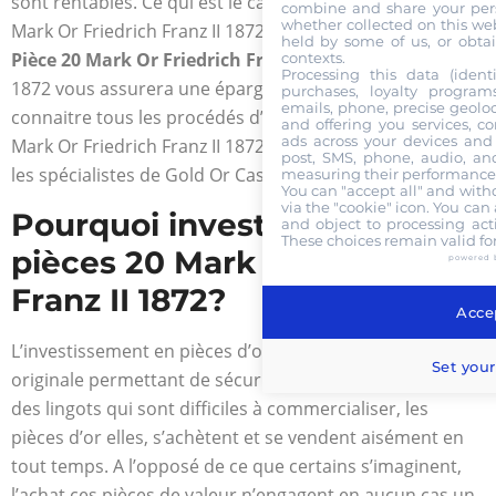
sont rentables. Ce qui est le cas par exemple de la 20
combine and share your pers
whether collected on this web
Mark Or Friedrich Franz II 1872. L’achat et la vente de la
held by some of us, or obtai
Pièce 20 Mark Or Friedrich Franz II 1872
frappée en
contexts.
Processing this data (identi
1872 vous assurera une épargne certaine. Pour
purchases, loyalty program
emails, phone, precise geoloc
connaitre tous les procédés d’achat et de vente de la 20
and offering you services, c
ads across your devices and 
Mark Or Friedrich Franz II 1872, entrez en contact avec
post, SMS, phone, audio, and
les spécialistes de Gold Or Cash.
measuring their performance,
You can "accept all" and with
via the "cookie" icon
. You can 
Pourquoi investir dans les
and object to processing acti
These choices remain valid fo
pièces 20 Mark Or Friedrich
powered 
Franz II 1872?
Accep
L’investissement en pièces d’or est une technique
Set your
originale permettant de sécuriser son placement. A côté
des lingots qui sont difficiles à commercialiser, les
pièces d’or elles, s’achètent et se vendent aisément en
tout temps. A l’opposé de ce que certains s’imaginent,
l’achat ces pièces de valeur n’engagent en aucun cas un