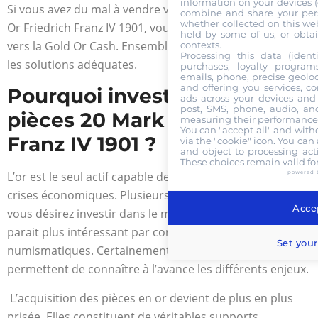
information on your devices (co
Si vous avez du mal à vendre votre pièce 20 Mark
combine and share your pers
whether collected on this web
Or Friedrich Franz IV 1901, vous pouvez vous tourner
held by some of us, or obtai
vers la Gold Or Cash. Ensembles, nous vous trouverons
contexts.
Processing this data (identi
les solutions adéquates.
purchases, loyalty program
emails, phone, precise geoloc
and offering you services, c
Pourquoi investir dans les
ads across your devices and 
post, SMS, phone, audio, and
pièces 20 Mark Or Friedrich
measuring their performance,
You can "accept all" and with
Franz IV 1901 ?
via the "cookie" icon
. You can 
and object to processing acti
These choices remain valid fo
powered 
L’or est le seul actif capable de faire face aux différentes
crises économiques. Plusieurs options s’offrent à vous si
Accep
vous désirez investir dans le marché aurifère. Ce qui
parait plus intéressant par contre, ce sont les monnaies
Set your
numismatiques. Certainement, parce qu’elles
permettent de connaître à l’avance les différents enjeux.
L’acquisition des pièces en or devient de plus en plus
prisée. Elles constituent de véritables supports