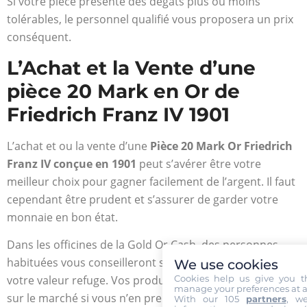
Si votre pièce présente des dégâts plus ou moins
tolérables, le personnel qualifié vous proposera un prix
conséquent.
L’Achat et la Vente d’une
pièce 20 Mark en Or de
Friedrich Franz IV 1901
L’achat et ou la vente d’une
Pièce 20 Mark Or Friedrich
Franz IV conçue en 1901
peut s’avérer être votre
meilleur choix pour gagner facilement de l’argent. Il faut
cependant être prudent et s’assurer de garder votre
monnaie en bon état.
Dans les officines de la Gold Or Cash, des personnes
habituées vous conseilleront sur la manière de protéger
We use cookies
Cookies help us give you t
votre valeur refuge. Vos produits peuvent être déclinés
manage your preferences at a
sur le marché si vous n’en prenez pas soin.
With our 105
partners
, w