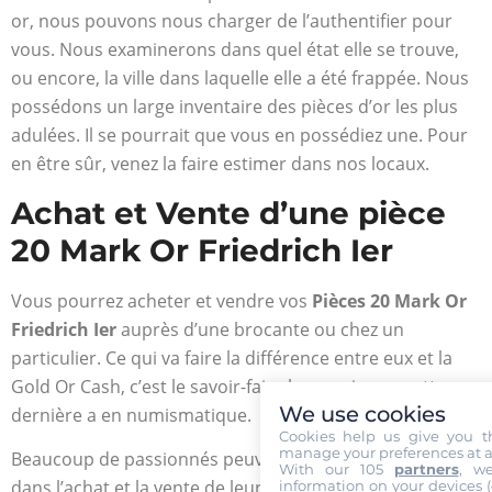
or, nous pouvons nous charger de l’authentifier pour
vous. Nous examinerons dans quel état elle se trouve,
ou encore, la ville dans laquelle elle a été frappée. Nous
possédons un large inventaire des pièces d’or les plus
adulées. Il se pourrait que vous en possédiez une. Pour
en être sûr, venez la faire estimer dans nos locaux.
Achat et Vente d’une pièce
20 Mark Or Friedrich Ier
Vous pourrez acheter et vendre vos
Pièces 20 Mark Or
Friedrich Ier
auprès d’une brocante ou chez un
particulier. Ce qui va faire la différence entre eux et la
Gold Or Cash, c’est le savoir-faire hors pair que cette
We use cookies
dernière a en numismatique.
Cookies help us give you t
manage your preferences at a
Beaucoup de passionnés peuvent encore se tromper
With our 105
partners
, w
dans l’achat et la vente de leurs pièces en or. Ce qui
information on your devices (co