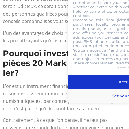
combine and share your pers
serait judicieux, ce serait donc de confier vos projets à
whether collected on this web
held by some of us, or obtai
des personnes qualifiées pour ce genre de chose. Des
contexts.
Processing this data (identi
conseils personnalisés vous seront donnés.
purchases, loyalty program
emails, phone, precise geoloc
L’un des avantages de choisir la Gold Or Cash, c’est aussi
and offering you services, c
ads across your devices and 
les prix attrayants qu’elle propose.
post, SMS, phone, audio, and
measuring their performance,
You can "accept all" and with
Pourquoi investir dans les
via the "cookie" icon
. You can 
and object to processing acti
pièces 20 Mark Or Friedrich
These choices remain valid fo
powered 
Ier?
Accep
L’or est un instrument financier de prédilection en
raison de sa valeur immuable. Si la monnaie
Set your
numismatique est par contre prisée à côté des lingots
d’or, c’est parce qu’elles sont facile à acquérir.
Contrairement à ce que l’on pense, il ne faut pas
posséder une grande fortune pour pouvoir se procurer