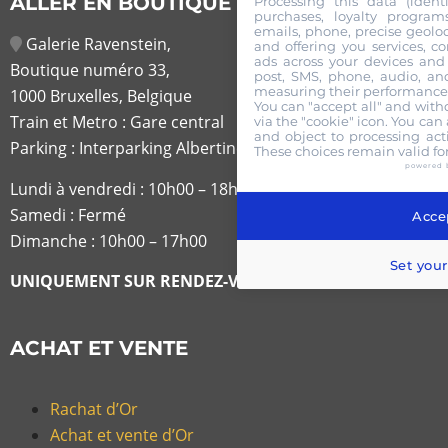
ALLER EN BOUTIQUE
Processing this data (identi
purchases, loyalty program
emails, phone, precise geoloc
Galerie Ravenstein,
and offering you services, c
ads across your devices and 
Boutique numéro 33,
post, SMS, phone, audio, and
measuring their performance,
1000 Bruxelles, Belgique
You can "accept all" and with
Train et Metro : Gare central
via the "cookie" icon
. You can 
and object to processing acti
Parking : Interparking Albertine
These choices remain valid fo
powered 
Lundi à vendredi :
10h00 – 18h30
Samedi : Fermé
Accep
Dimanche : 10h00 – 17h00
Set your
UNIQUEMENT SUR RENDEZ-VOUS
ACHAT ET VENTE
Rachat d’Or
Achat et vente d’Or