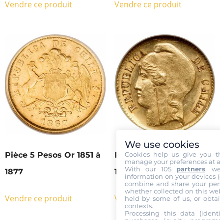
Vendre ce produit
Vendre ce produit
We use cookies
Cookies help us give you t
Pièce 5 Pesos Or 1851 à
Pièce 5 Pesos Or 1895 à
manage your preferences at a
With our 105
partners
, w
1877
1911
information on your devices (co
combine and share your pers
whether collected on this web
Vendre ce produit
Vendre ce produit
held by some of us, or obtai
contexts.
Processing this data (identi