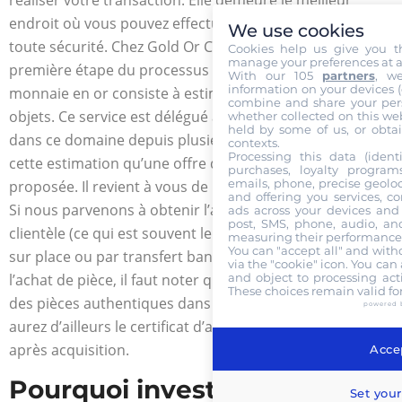
réaliser votre transaction. Elle demeure le meilleur
endroit où vous pouvez effectuer votre opération en
We use cookies
toute sécurité. Chez Gold Or Cash par exemple, la
Cookies help us give you t
manage your preferences at a
première étape du processus de vente des pièces de
With our 105
partners
, w
information on your devices (co
monnaie en or consiste à estimer la valeur de vos
combine and share your pers
objets. Ce service est délégué à un expert qui exerce
whether collected on this web
held by some of us, or obtai
dans ce domaine depuis plusieurs années. C’est après
contexts.
Processing this data (identi
cette estimation qu’une offre de rachat vous sera
purchases, loyalty program
emails, phone, precise geoloc
proposée. Il revient à vous de l’accepter ou de la refuser.
and offering you services, c
Si nous parvenons à obtenir l’approbation de notre
ads across your devices and 
post, SMS, phone, audio, and
clientèle (ce qui est souvent le cas), le règlement se fait
measuring their performance,
You can "accept all" and with
sur place ou par transfert bancaire. En ce qui concerne
via the "cookie" icon
. You can 
and object to processing acti
l’achat de pièce, il faut noter que nous ne disposons que
These choices remain valid fo
des pièces authentiques dans notre boutique. Vous
powered 
aurez d’ailleurs le certificat d’authenticité de votre pièce
après acquisition.
Accep
Pourquoi investir dans les
Set your