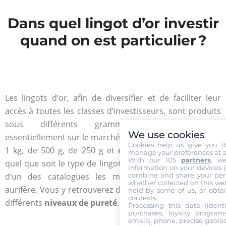
Dans quel lingot d’or investir
quand on est particulier ?
Les lingots d’or, afin de diversifier et de faciliter leur
accès à toutes les classes d’investisseurs, sont produits
sous différents grammages. On retrouve
We use cookies
essentiellement sur le marché des
lingots de 12,5 kg
, de
Cookies help us give you t
1 kg, de 500 g, de 250 g et
des lingotins
. Cependant,
manage your preferences at a
With our 105
partners
, w
quel que soit le type de lingot, la
Gold Or Cash
dispose
information on your devices (co
combine and share your pers
d’un des catalogues les mieux fournis du marché
whether collected on this web
aurifère. Vous y retrouverez d’authentiques lingots avec
held by some of us, or obtai
contexts.
différents
niveaux de pureté
.
Processing this data (identi
purchases, loyalty program
emails, phone, precise geoloc