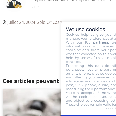
ans
juillet 24, 2024
Gold Or Cash
We use cookies
Cookies help us give you t
manage your preferences at a
With our 105
partners
, w
information on your devices (co
combine and share your pers
whether collected on this web
held by some of us, or obtai
contexts.
Processing this data (identi
purchases, loyalty program
emails, phone, precise geoloc
and offering you services, c
Ces articles peuvent vous interesser :
ads across your devices and 
post, SMS, phone, audio, and
measuring their performance,
You can "accept all" and with
via the "cookie" icon
. You can 
GOLD OR CASH
and object to processing acti
These choices remain valid fo
powered 