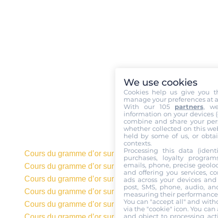
We use cookies
Cookies help us give you t
manage your preferences at a
With our 105
partners
, w
information on your devices (co
combine and share your pers
whether collected on this web
held by some of us, or obtai
contexts.
Processing this data (identi
Cours du gramme d’or sur 20 ans en euros
purchases, loyalty program
emails, phone, precise geoloc
Cours du gramme d’or sur 10 ans en euros
and offering you services, c
Cours du gramme d’or sur 5 ans en euros
ads across your devices and 
post, SMS, phone, audio, and
Cours du gramme d’or sur 3 ans en euros
measuring their performance,
You can "accept all" and with
Cours du gramme d’or sur 1 an en euros
via the "cookie" icon
. You can 
and object to processing acti
Cours du gramme d’or sur 6 mois en euros