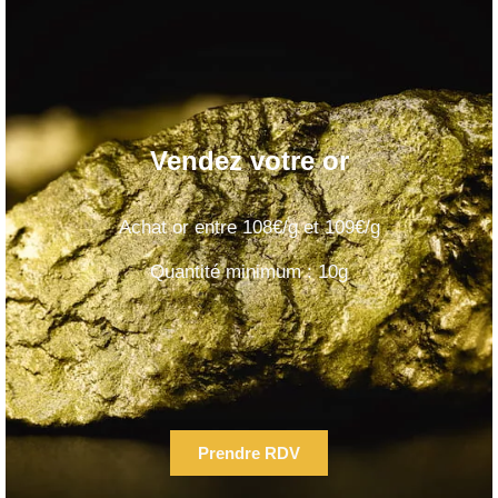
Vendez votre or
Achat or entre 108€/g et 109€/g
Quantité minimum : 10g
Prendre RDV