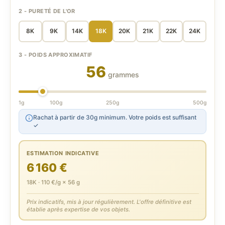
2 - PURETÉ DE L'OR
8K
9K
14K
18K
20K
21K
22K
24K
3 - POIDS APPROXIMATIF
56
grammes
1g
100g
250g
500g
Rachat à partir de 30g minimum. Votre poids est suffisant
✓
ESTIMATION INDICATIVE
6 160 €
18K · 110 €/g × 56 g
Prix indicatifs, mis à jour régulièrement. L'offre définitive est
établie après expertise de vos objets.