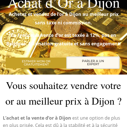
Achat d’Or à Dijon
Achetez et vendez de l’or à Dijon au meilleur prix
sans taxe ni commission.
En France, la vente d’or est taxée à 12%, pas en
Belgique. Estimation gratuite et sans engagement.
PARLER A UN
ESTIMER MON OR
EXPERT
GRATUITEMENT
Vous souhaitez vendre votre
or au meilleur prix à Dijon ?
L’achat et la vente d’or à Dijon
est une option de plus
en plus prisée. Cela est dû à la stabilité et à la sécurité