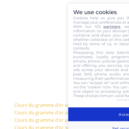
We use cookies
Cookies help us give you t
manage your preferences at a
With our 105
partners
, w
information on your devices (co
combine and share your pers
whether collected on this web
held by some of us, or obtai
contexts.
Processing this data (identi
purchases, loyalty program
emails, phone, precise geoloc
and offering you services, c
ads across your devices and 
post, SMS, phone, audio, and
measuring their performance,
You can "accept all" and with
via the "cookie" icon
. You can 
and object to processing acti
These choices remain valid fo
powered 
Cours du gramme d’or sur 20 ans en euros
Cours du gramme d’or sur 10 ans en euros
Accep
Cours du gramme d’or sur 5 ans en euros
Cours du gramme d’or sur 3 ans en euros
Set your